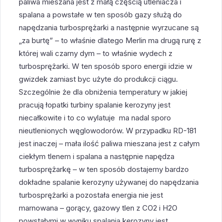
paliwa mieszana jest z małą częścią utleniacza i
spalana a powstałe w ten sposób gazy służą do
napędzania turbosprężarki a następnie wyrzucane są
„za burtę” – to właśnie dlatego Merlin ma drugą rurę z
której wali czarny dym – to właśnie wydech z
turbosprężarki. W ten sposób sporo energii idzie w
gwizdek zamiast byc użyte do produkcji ciągu.
Szczególnie że dla obniżenia temperatury w jakiej
pracują łopatki turbiny spalanie kerozyny jest
niecałkowite i to co wylatuje ma nadal sporo
nieutlenionych węglowodorów. W przypadku RD-181
jest inaczej – mała ilość paliwa mieszana jest z całym
ciekłym tlenem i spalana a następnie napędza
turbosprężarkę – w ten sposób dostajemy bardzo
dokładne spalanie kerozyny używanej do napędzania
turbosprężarki a pozostała energia nie jest
marnowana – gorący, gazowy tlen z CO2 i H2O
powstałymi w wyniku spalania kerozyny jest