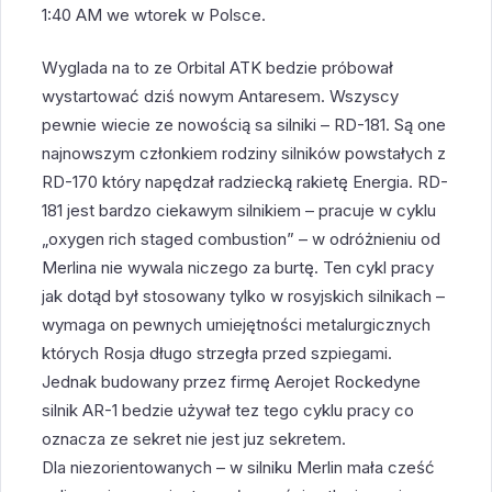
1:40 AM we wtorek w Polsce.
Wyglada na to ze Orbital ATK bedzie próbował
wystartować dziś nowym Antaresem. Wszyscy
pewnie wiecie ze nowością sa silniki – RD-181. Są one
najnowszym członkiem rodziny silników powstałych z
RD-170 który napędzał radziecką rakietę Energia. RD-
181 jest bardzo ciekawym silnikiem – pracuje w cyklu
„oxygen rich staged combustion” – w odróżnieniu od
Merlina nie wywala niczego za burtę. Ten cykl pracy
jak dotąd był stosowany tylko w rosyjskich silnikach –
wymaga on pewnych umiejętności metalurgicznych
których Rosja długo strzegła przed szpiegami.
Jednak budowany przez firmę Aerojet Rockedyne
silnik AR-1 bedzie używał tez tego cyklu pracy co
oznacza ze sekret nie jest juz sekretem.
Dla niezorientowanych – w silniku Merlin mała cześć