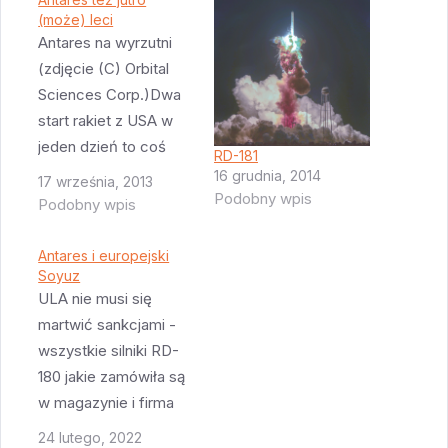
(może) leci
Antares na wyrzutni
(zdjęcie (C) Orbital
Sciences Corp.)Dwa
start rakiet z USA w
jeden dzień to coś
RD-181
dość niezwykłego. I
16 grudnia, 2014
17 września, 2013
Podobny wpis
jak wszystko dobrze
Podobny wpis
pójdzie, to jutro
będzie właśnie taki
Antares i europejski
dzień - nad ranem
Soyuz
ULA nie musi się
wystartuje Atlas V a
martwić sankcjami -
10:50 poleci Antares.
wszystkie silniki RD-
Oczywiście szanse na
180 jakie zamówiła są
to że Antares poleci
w magazynie i firma
jutro są bardzo…
nie oczekuje dostaw
24 lutego, 2022