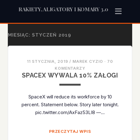
RAKIETY, ALIGATORY I KOMARY 3.0
MIESIĄC:
STYCZEŃ 2019
11 STYCZNIA, 2019
/
MAREK CYZIO
·
70
KOMENTARZY
SPACEX WYWALA 10% ZAŁOGI
SpaceX will reduce its workforce by 10
percent. Statement below. Story later tonight.
pic.twitter.com/AxFaz53LI8 —…
SPACEX
PRZECZYTAJ WPIS
WYWALA