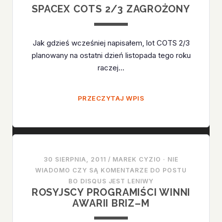
SPACEX COTS 2/3 ZAGROŻONY
Jak gdzieś wcześniej napisałem, lot COTS 2/3
planowany na ostatni dzień listopada tego roku
raczej…
SPACEX
PRZECZYTAJ WPIS
COTS
2/3
ZAGROŻONY
30 SIERPNIA, 2011
/
MAREK CYZIO
·
NIE
WIADOMO CZY SĄ KOMENTARZE DO POSTU
BO DISQUS JEST LENIWY
ROSYJSCY PROGRAMIŚCI WINNI
AWARII BRIZ–M