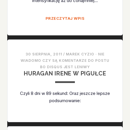
intensyfikację aż do conajmniej…
HURAGAN
PRZECZYTAJ WPIS
KATIA
30 SIERPNIA, 2011
/
MAREK CYZIO
·
NIE
WIADOMO CZY SĄ KOMENTARZE DO POSTU
BO DISQUS JEST LENIWY
HURAGAN IRENE W PIGUŁCE
Czyli 8 dni w 89 sekund: Oraz jeszcze lepsze
podsumowanie: