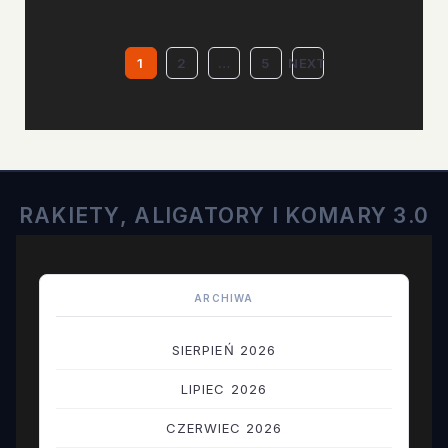
1
2
…
5
NEXT
STRONICOWANI
WPISÓW
RAKIETY, ALIGATORY I KOMARY 3.0
ARCHIWA
SIERPIEŃ 2026
LIPIEC 2026
CZERWIEC 2026