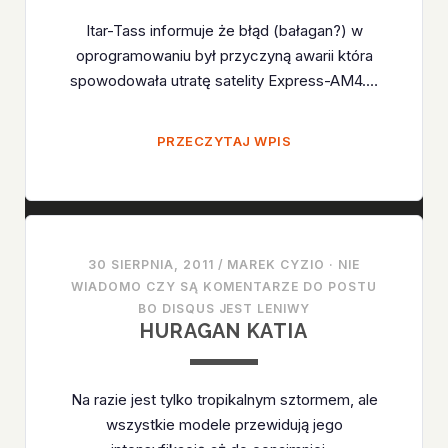
Itar-Tass informuje że błąd (bałagan?) w
oprogramowaniu był przyczyną awarii która
spowodowała utratę satelity Express-AM4.…
ROSYJSCY
PRZECZYTAJ WPIS
PROGRAMIŚCI
WINNI
AWARII
BRIZ–
M
30 SIERPNIA, 2011
/
MAREK CYZIO
·
NIE
WIADOMO CZY SĄ KOMENTARZE DO POSTU
BO DISQUS JEST LENIWY
HURAGAN KATIA
Na razie jest tylko tropikalnym sztormem, ale
wszystkie modele przewidują jego