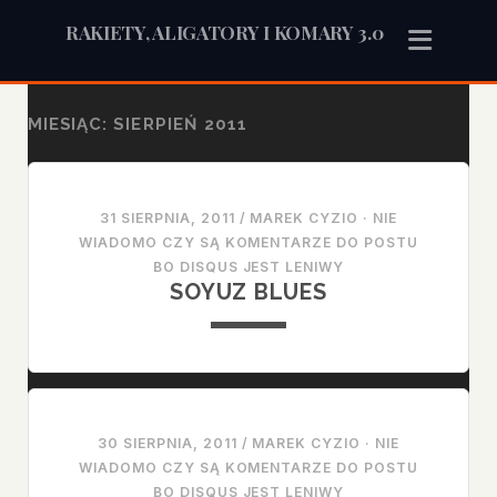
RAKIETY, ALIGATORY I KOMARY 3.0
MIESIĄC:
SIERPIEŃ 2011
31 SIERPNIA, 2011
/
MAREK CYZIO
·
NIE
WIADOMO CZY SĄ KOMENTARZE DO POSTU
BO DISQUS JEST LENIWY
SOYUZ BLUES
30 SIERPNIA, 2011
/
MAREK CYZIO
·
NIE
WIADOMO CZY SĄ KOMENTARZE DO POSTU
BO DISQUS JEST LENIWY