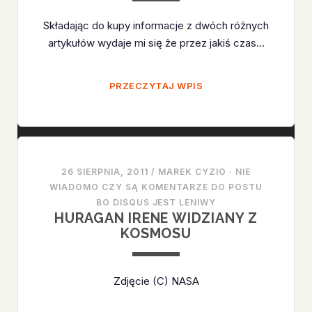
Składając do kupy informacje z dwóch różnych
artykułów wydaje mi się że przez jakiś czas…
OPUSZCZONA
PRZECZYTAJ WPIS
ISS?
26 SIERPNIA, 2011
/
MAREK CYZIO
·
NIE
WIADOMO CZY SĄ KOMENTARZE DO POSTU
BO DISQUS JEST LENIWY
HURAGAN IRENE WIDZIANY Z
KOSMOSU
Zdjęcie (C) NASA