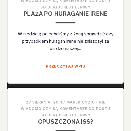
WIADOMO CZY SĄ KOMENTARZE DO POSTU
BO DISQUS JEST LENIWY
PLAŻA PO HURAGANIE IRENE
W niedzielę pojechaliśmy z żoną sprawdzić czy
przypadkiem huragan Irene nie zniszczył za
bardzo naszej…
PLAŻA
PRZECZYTAJ WPIS
PO
HURAGANIE
IRENE
28 SIERPNIA, 2011
/
MAREK CYZIO
·
NIE
WIADOMO CZY SĄ KOMENTARZE DO POSTU
BO DISQUS JEST LENIWY
OPUSZCZONA ISS?