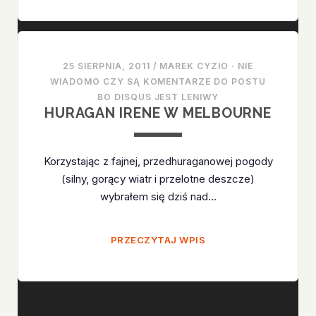
25 SIERPNIA, 2011
/
MAREK CYZIO
·
NIE
WIADOMO CZY SĄ KOMENTARZE DO POSTU
BO DISQUS JEST LENIWY
HURAGAN IRENE W MELBOURNE
Korzystając z fajnej, przedhuraganowej pogody
(silny, gorący wiatr i przelotne deszcze)
wybrałem się dziś nad…
HURAGAN
PRZECZYTAJ WPIS
IRENE
W
MELBOURNE