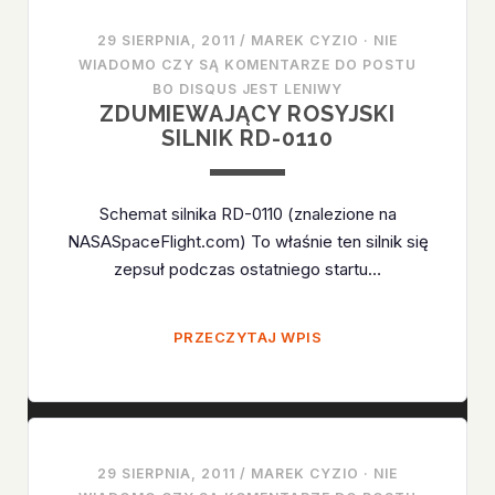
29 SIERPNIA, 2011
/
MAREK CYZIO
·
NIE
WIADOMO CZY SĄ KOMENTARZE DO POSTU
BO DISQUS JEST LENIWY
ZDUMIEWAJĄCY ROSYJSKI
SILNIK RD-0110
Schemat silnika RD-0110 (znalezione na
NASASpaceFlight.com) To właśnie ten silnik się
zepsuł podczas ostatniego startu…
ZDUMIEWAJĄCY
PRZECZYTAJ WPIS
ROSYJSKI
SILNIK
RD-
0110
29 SIERPNIA, 2011
/
MAREK CYZIO
·
NIE