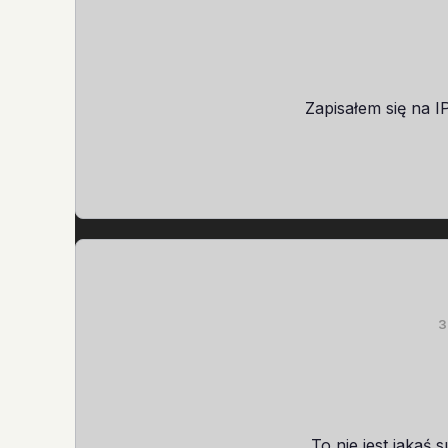
Zapisałem się na 
3
To nie jest jakaś