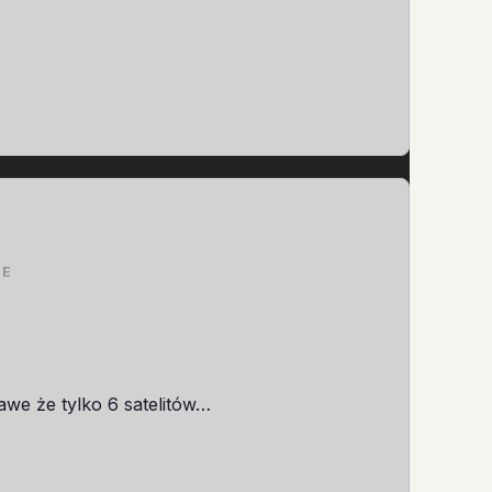
ZE
awe że tylko 6 satelitów…