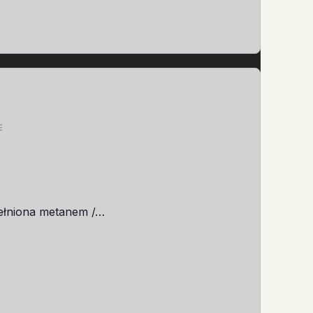
E
ypełniona metanem /…