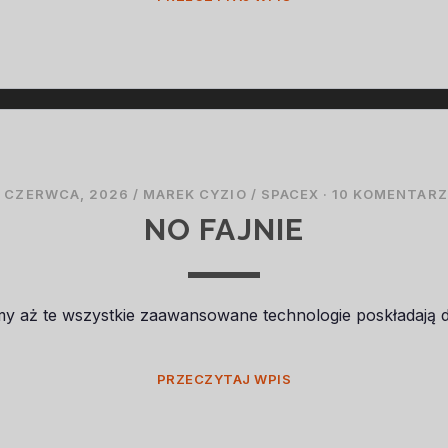
 CZERWCA, 2026
/
MAREK CYZIO
/
SPACEX
·
10 KOMENTARZ
NO FAJNIE
jmy aż te wszystkie zaawansowane technologie poskładają d
NO
PRZECZYTAJ WPIS
FAJNIE