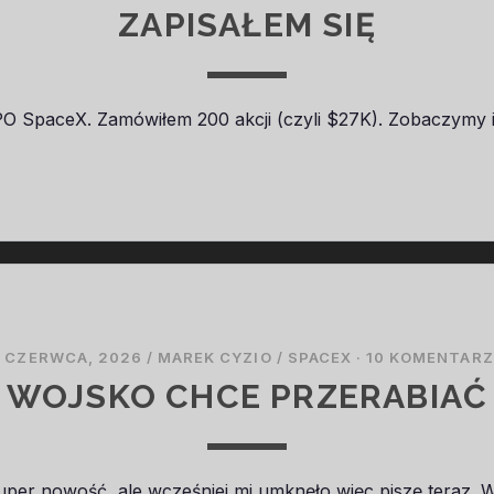
ZAPISAŁEM SIĘ
IPO SpaceX. Zamówiłem 200 akcji (czyli $27K). Zobaczymy i
 CZERWCA, 2026
/
MAREK CYZIO
/
SPACEX
·
10 KOMENTARZ
WOJSKO CHCE PRZERABIAĆ
 super nowość, ale wcześniej mi umknęło więc piszę teraz.