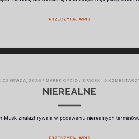
WOJSKO
PRZECZYTAJ WPIS
CHCE
PRZERABIAĆ
3 CZERWCA, 2026
/
MAREK CYZIO
/
SPACEX
·
5 KOMENTARZ
NIEREALNE
n Musk znalazł rywala w podawaniu nierealnych terminów.
NIEREALNE
PRZECZYTAJ WPIS