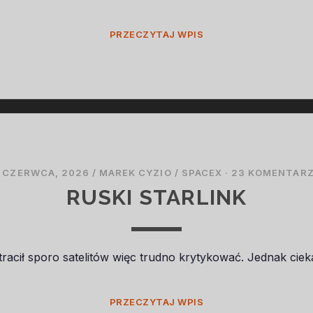
35
PRZECZYTAJ WPIS
 CZERWCA, 2026
/
MAREK CYZIO
/
SPACEX
·
23 KOMENTAR
RUSKI STARLINK
acił sporo satelitów więc trudno krytykować. Jednak ciek
RUSKI
PRZECZYTAJ WPIS