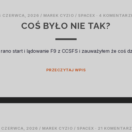
4 CZERWCA, 2026
/
MAREK CYZIO
/
SPACEX
·
4 KOMENTARZ
COŚ BYŁO NIE TAK?
 rano start i lądowanie F9 z CCSFS i zauważyłem że coś d
COŚ
PRZECZYTAJ WPIS
BYŁO
NIE
TAK?
 CZERWCA, 2026
/
MAREK CYZIO
/
SPACEX
·
21 KOMENTARZ