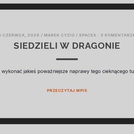
5 CZERWCA, 2026
/
MAREK CYZIO
/
SPACEX
·
3 KOMENTARZ
SIEDZIELI W DRAGONIE
ś wykonać jakieś poważniejsze naprawy tego cieknącego t
SIEDZIELI
PRZECZYTAJ WPIS
W
DRAGONIE