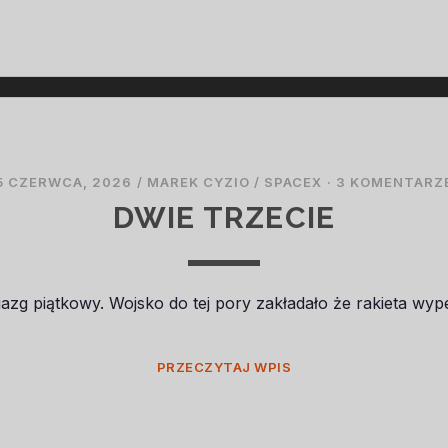
STARLINK
5 CZERWCA, 2026
/
MAREK CYZIO
/
SPACEX
·
3 KOMENTARZ
DWIE TRZECIE
biazg piątkowy. Wojsko do tej pory zakładało że rakieta w
DWIE
PRZECZYTAJ WPIS
TRZECIE