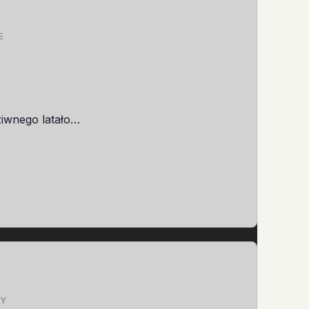
E
ziwnego latało…
Y