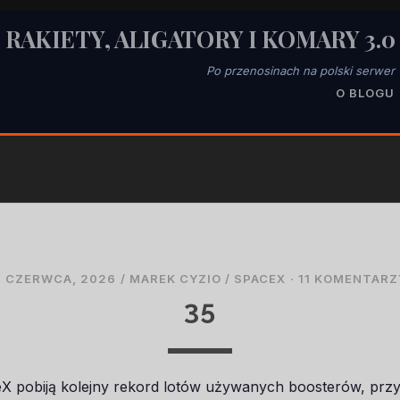
RAKIETY, ALIGATORY I KOMARY 3.0
Po przenosinach na polski serwer
O BLOGU
8 CZERWCA, 2026
/
MAREK CYZIO
/
SPACEX
·
11 KOMENTARZ
35
 pobiją kolejny rekord lotów używanych boosterów, przy