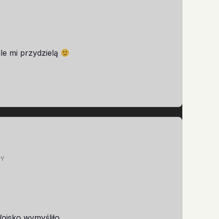
le mi przydzielą
Y
 Wojsko wymyśliło…