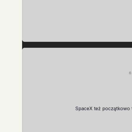
6
SpaceX też początkowo tr