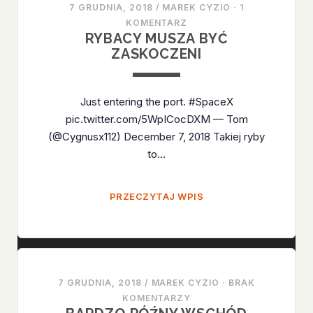
RAKIETĄ
7 GRUDNIA, 2018
/
MAREK CYZIO
·
1
KOMENTARZ
RYBACY MUSZA BYĆ
ZASKOCZENI
Just entering the port. #SpaceX
pic.twitter.com/5WpICocDXM — Tom
(@Cygnusx112) December 7, 2018 Takiej ryby
to…
RYBACY
PRZECZYTAJ WPIS
MUSZA
BYĆ
ZASKOCZENI
7 GRUDNIA, 2018
/
MAREK CYZIO
·
BRAK
KOMENTARZY