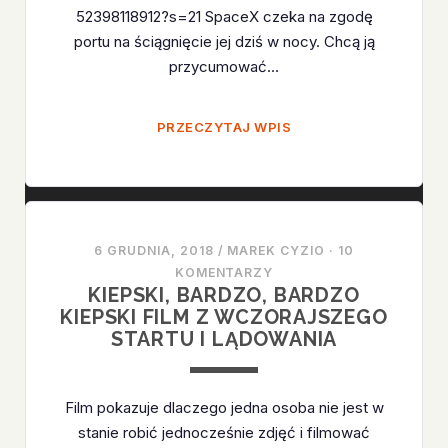
52398118912?s=21 SpaceX czeka na zgodę
portu na ściągnięcie jej dziś w nocy. Chcą ją
przycumować…
RAKIETA
PRZECZYTAJ WPIS
NADAL
W
OCEANIE
6 GRUDNIA, 2018
/
MAREK CYZIO
·
10
KOMENTARZY
KIEPSKI, BARDZO, BARDZO
KIEPSKI FILM Z WCZORAJSZEGO
STARTU I LĄDOWANIA
Film pokazuje dlaczego jedna osoba nie jest w
stanie robić jednocześnie zdjęć i filmować