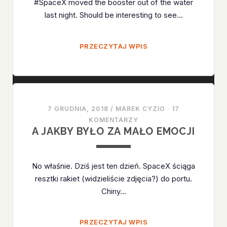
#SpaceX moved the booster out of the water
last night. Should be interesting to see…
ELON
PRZECZYTAJ WPIS
NIE
KŁAMAŁ
7 GRUDNIA, 2018
/
MAREK CYZIO
·
17
KOMENTARZY
A JAKBY BYŁO ZA MAŁO EMOCJI
No właśnie. Dziś jest ten dzień. SpaceX ściąga
resztki rakiet (widzieliście zdjęcia?) do portu.
Chiny…
A
PRZECZYTAJ WPIS