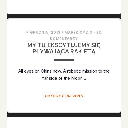
JAKBY
BYŁO
ZA
MAŁO
EMOCJI
7 GRUDNIA, 2018
/
MAREK CYZIO
·
20
KOMENTARZY
MY TU EKSCYTUJEMY SIĘ
PŁYWAJĄCA RAKIETĄ
All eyes on China now. A robotic mission to the
far side of the Moon…
MY
PRZECZYTAJ WPIS
TU
EKSCYTUJEMY
SIĘ
PŁYWAJĄCA