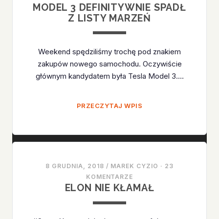
MODEL 3 DEFINITYWNIE SPADŁ
Z LISTY MARZEŃ
Weekend spędziliśmy trochę pod znakiem
zakupów nowego samochodu. Oczywiście
głównym kandydatem była Tesla Model 3.…
MODEL
PRZECZYTAJ WPIS
3
DEFINITYWNIE
SPADŁ
Z
LISTY
8 GRUDNIA, 2018
/
MAREK CYZIO
·
23
MARZEŃ
KOMENTARZE
ELON NIE KŁAMAŁ