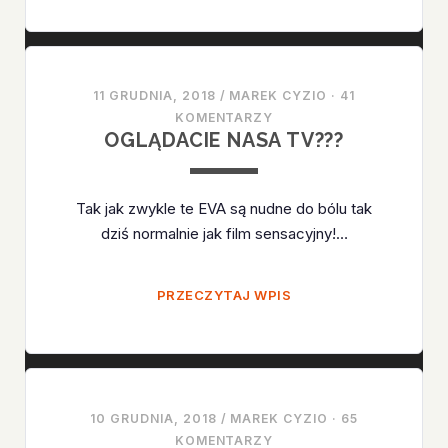
11 GRUDNIA, 2018
/
MAREK CYZIO
·
41
KOMENTARZY
OGLĄDACIE NASA TV???
Tak jak zwykle te EVA są nudne do bólu tak
dziś normalnie jak film sensacyjny!…
OGLĄDACIE
PRZECZYTAJ WPIS
NASA
TV???
10 GRUDNIA, 2018
/
MAREK CYZIO
·
65
KOMENTARZY