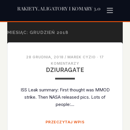
RAKIETY, ALIGATORY I KOMARY 3.0
MIESIĄC:
GRUDZIEŃ 2018
28 GRUDNIA, 2018
/
MAREK CYZIO
·
17
KOMENTARZY
DZIURAGATE
ISS Leak summary: First thought was MMOD
strike. Then NASA released pics. Lots of
people:…
DZIURAGATE
PRZECZYTAJ WPIS