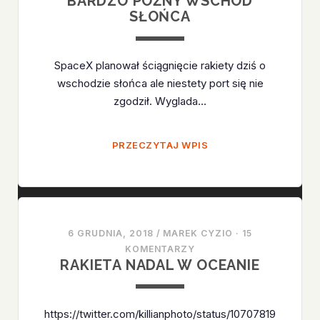
BARDZO PÓŹNY WSCHÓD
SŁOŃCA
SpaceX planował ściągnięcie rakiety dziś o
wschodzie słońca ale niestety port się nie
zgodził. Wyglada…
BARDZO
PRZECZYTAJ WPIS
PÓŹNY
WSCHÓD
SŁOŃCA
6 GRUDNIA, 2018
/
MAREK CYZIO
·
15
KOMENTARZY
RAKIETA NADAL W OCEANIE
https://twitter.com/killianphoto/status/10707819