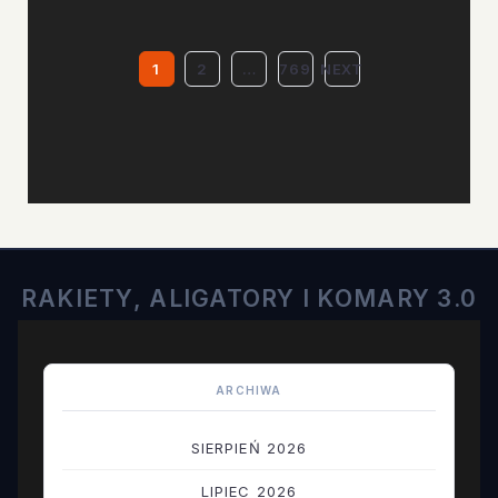
1
2
…
769
NEXT
STRONICOWANI
WPISÓW
RAKIETY, ALIGATORY I KOMARY 3.0
ARCHIWA
SIERPIEŃ 2026
LIPIEC 2026