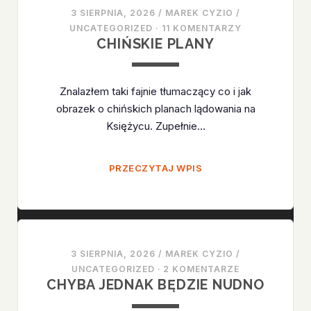
3 SIERPNIA, 2026
/
MAREK CYZIO
/
UNCATEGORIZED
·
11 KOMENTARZY
CHIŃSKIE PLANY
Znalazłem taki fajnie tłumaczący co i jak
obrazek o chińskich planach lądowania na
Księżycu. Zupełnie…
CHIŃSKIE
PRZECZYTAJ WPIS
PLANY
3 SIERPNIA, 2026
/
MAREK CYZIO
/
UNCATEGORIZED
·
2 KOMENTARZE
CHYBA JEDNAK BĘDZIE NUDNO