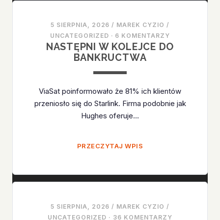
5 SIERPNIA, 2026
/
MAREK CYZIO
/
UNCATEGORIZED
·
6 KOMENTARZY
NASTĘPNI W KOLEJCE DO
BANKRUCTWA
ViaSat poinformowało że 81% ich klientów
przeniosło się do Starlink. Firma podobnie jak
Hughes oferuje…
NASTĘPNI
PRZECZYTAJ WPIS
W
KOLEJCE
DO
BANKRUCTWA
5 SIERPNIA, 2026
/
MAREK CYZIO
/
UNCATEGORIZED
·
36 KOMENTARZY