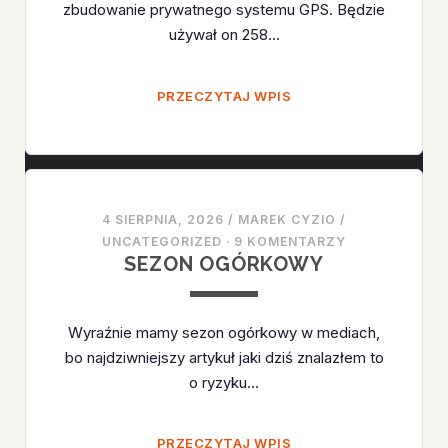
zbudowanie prywatnego systemu GPS. Będzie
używał on 258…
PRYWATNY
PRZECZYTAJ WPIS
GPS
4 SIERPNIA, 2026
/
MAREK CYZIO
/
UNCATEGORIZED
·
9 KOMENTARZY
SEZON OGÓRKOWY
Wyraźnie mamy sezon ogórkowy w mediach,
bo najdziwniejszy artykuł jaki dziś znalazłem to
o ryzyku…
SEZON
PRZECZYTAJ WPIS