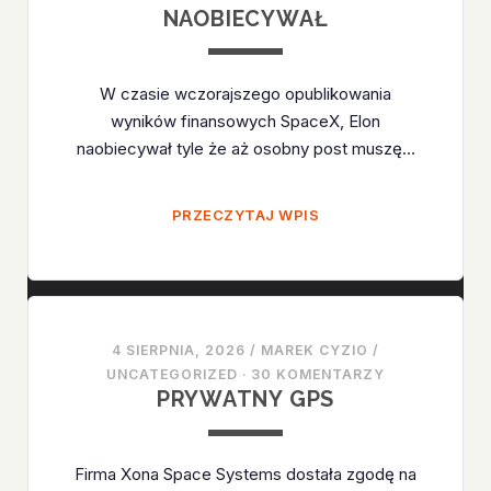
NAOBIECYWAŁ
W czasie wczorajszego opublikowania
wyników finansowych SpaceX, Elon
naobiecywał tyle że aż osobny post muszę…
NAOBIECYWAŁ
PRZECZYTAJ WPIS
4 SIERPNIA, 2026
/
MAREK CYZIO
/
UNCATEGORIZED
·
30 KOMENTARZY
PRYWATNY GPS
Firma Xona Space Systems dostała zgodę na