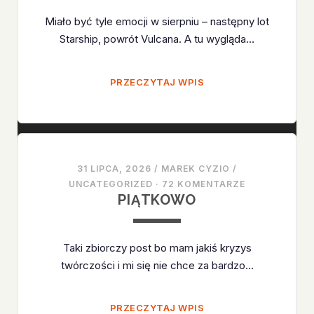
Miało być tyle emocji w sierpniu – następny lot
Starship, powrót Vulcana. A tu wygląda…
CHYBA
PRZECZYTAJ WPIS
JEDNAK
BĘDZIE
NUDNO
31 LIPCA, 2026
/
MAREK CYZIO
/
UNCATEGORIZED
·
72 KOMENTARZE
PIĄTKOWO
Taki zbiorczy post bo mam jakiś kryzys
twórczości i mi się nie chce za bardzo…
PIĄTKOWO
PRZECZYTAJ WPIS