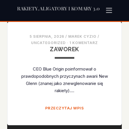
RAKIETY, ALIGATORY I KOMARY 3.0
Rakiety,
5 SIERPNIA, 2026
/
MAREK CYZIO
/
Aligatory
UNCATEGORIZED
·
1 KOMENTARZ
ZAWOREK
i
Komary
CEO Blue Origin poinformował o
3.0
prawdopodobnych przyczynach awarii New
Glenn (znanej jako znewglenowanie się
Posts
rakiety).…
ZAWOREK
PRZECZYTAJ WPIS