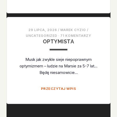
29 LIPCA, 2026
/
MAREK CYZIO
/
UNCATEGORIZED
·
71 KOMENTARZY
OPTYMISTA
Musk jak zwykle sieje niepoprawnym
optymizmem – ludzie na Marsie za 5-7 lat…
Będę niesamowicie…
OPTYMISTA
PRZECZYTAJ WPIS