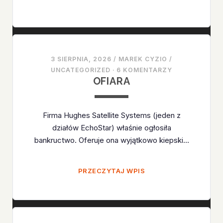
OGÓRKOWY
3 SIERPNIA, 2026
/
MAREK CYZIO
/
UNCATEGORIZED
·
6 KOMENTARZY
OFIARA
Firma Hughes Satellite Systems (jeden z
działów EchoStar) właśnie ogłosiła
bankructwo. Oferuje ona wyjątkowo kiepski…
OFIARA
PRZECZYTAJ WPIS