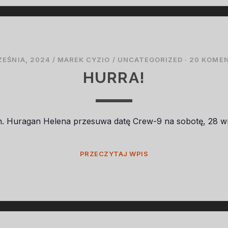
ZEŚNIA, 2024
/
MAREK CYZIO
/
UNCATEGORIZED
·
20 KOME
HURRA!
an. Huragan Helena przesuwa datę Crew-9 na sobotę, 28 w
HURRA!
PRZECZYTAJ WPIS