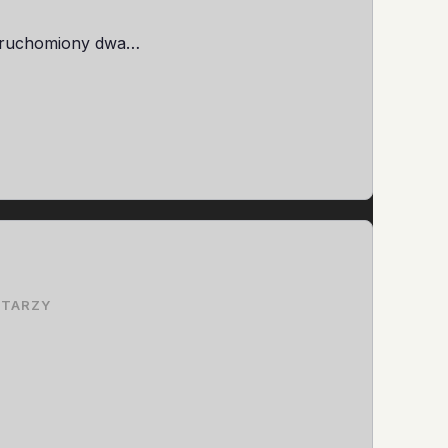
j uruchomiony dwa…
NTARZY