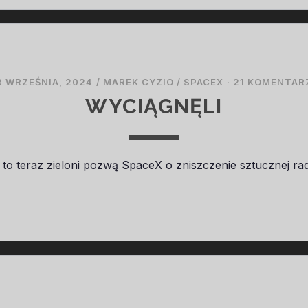
3 WRZEŚNIA, 2024
/
MAREK CYZIO
/
SPACEX
·
21 KOMENTAR
WYCIĄGNĘLI
 to teraz zieloni pozwą SpaceX o zniszczenie sztucznej ra