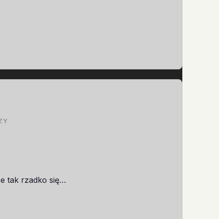
ZY
że tak rzadko się…