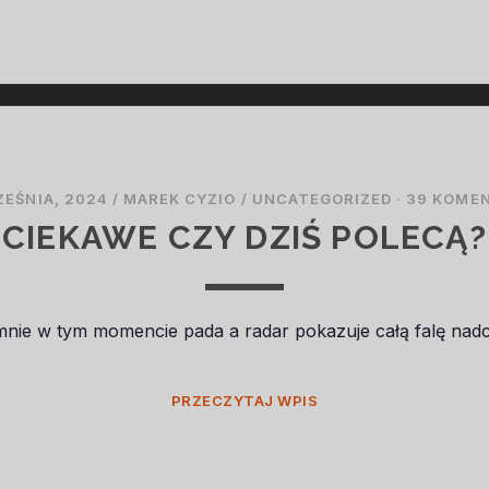
DRWA
RĄBIĄ…
ZEŚNIA, 2024
/
MAREK CYZIO
/
UNCATEGORIZED
·
39 KOME
CIEKAWE CZY DZIŚ POLECĄ?
mnie w tym momencie pada a radar pokazuje całą falę n
CIEKAWE
PRZECZYTAJ WPIS
CZY
DZIŚ
POLECĄ?