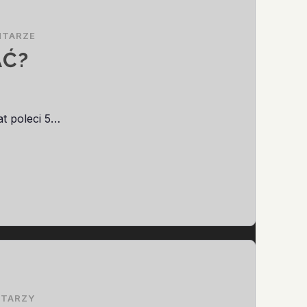
NTARZE
AĆ?
at poleci 5…
NTARZY