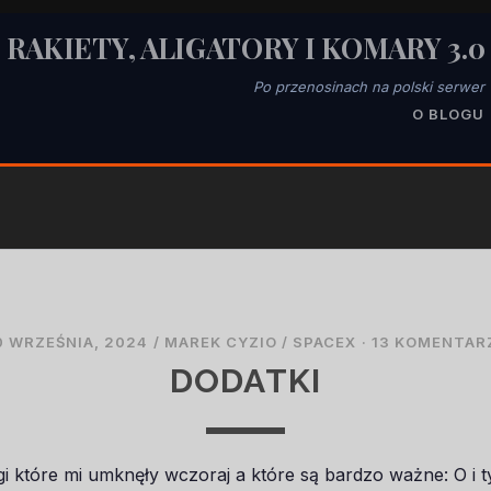
RAKIETY, ALIGATORY I KOMARY 3.0
Po przenosinach na polski serwer
O BLOGU
0 WRZEŚNIA, 2024
/
MAREK CYZIO
/
SPACEX
·
13 KOMENTAR
DODATKI
i które mi umknęły wczoraj a które są bardzo ważne: O i 