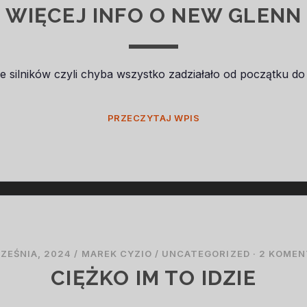
WIĘCEJ INFO O NEW GLENN
e silników czyli chyba wszystko zadziałało od początku d
WIĘCEJ
PRZECZYTAJ WPIS
INFO
O
NEW
GLENN
ZEŚNIA, 2024
/
MAREK CYZIO
/
UNCATEGORIZED
·
2 KOMEN
CIĘŻKO IM TO IDZIE