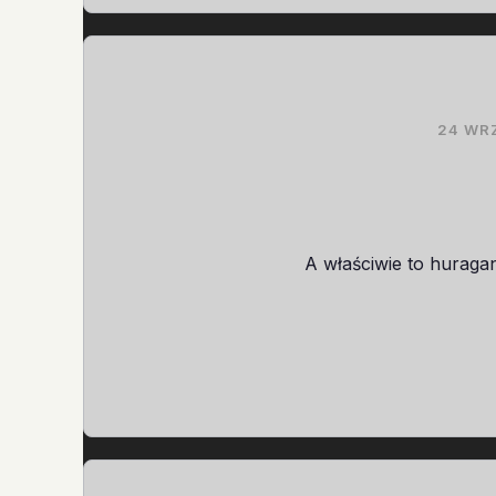
24 WR
A właściwie to hurag