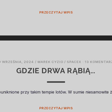
DODATKI
PRZECZYTAJ WPIS
9 WRZEŚNIA, 2024
/
MAREK CYZIO
/
SPACEX
·
13 KOMENTAR
GDZIE DRWA RĄBIĄ…
euniknione przy takim tempie lotów. W sumie niesamowite 
GDZIE
PRZECZYTAJ WPIS