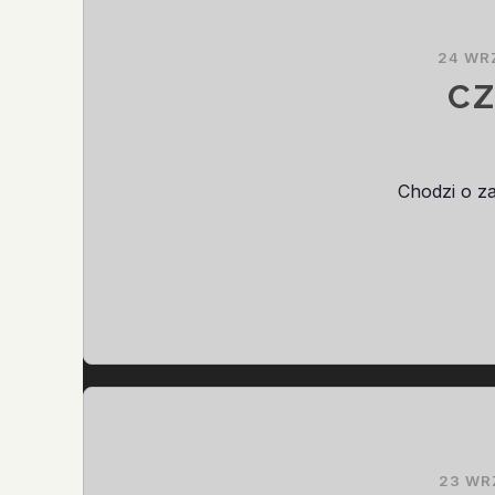
24 WR
CZ
Chodzi o za
23 WR