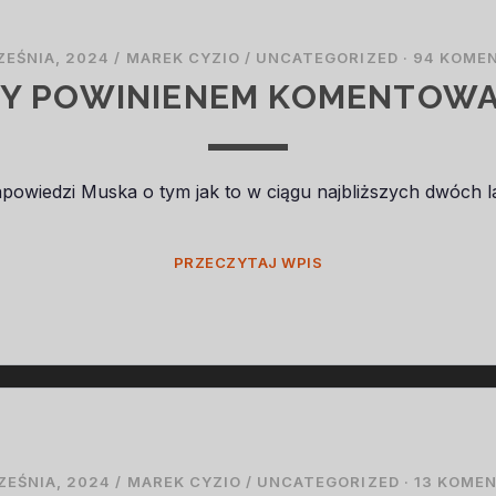
ZEŚNIA, 2024
/
MAREK CYZIO
/
UNCATEGORIZED
·
94 KOME
Y POWINIENEM KOMENTOW
powiedzi Muska o tym jak to w ciągu najbliższych dwóch l
CZY
PRZECZYTAJ WPIS
POWINIENEM
KOMENTOWAĆ?
ZEŚNIA, 2024
/
MAREK CYZIO
/
UNCATEGORIZED
·
13 KOME