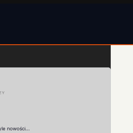
ZY
tyle nowości…