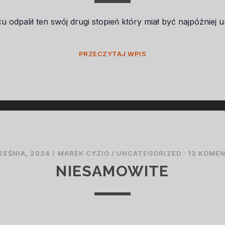
cu odpalił ten swój drugi stopień który miał być najpóźnie
CIĘŻKO
PRZECZYTAJ WPIS
IM
TO
IDZIE
ZEŚNIA, 2024
/
MAREK CYZIO
/
UNCATEGORIZED
·
13 KOME
NIESAMOWITE