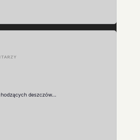
NTARZY
adchodzących deszczów…