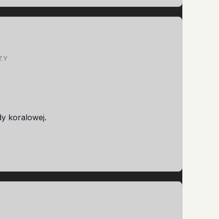
ZY
dy koralowej.