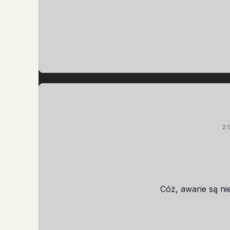
2
Cóż, awarie są ni