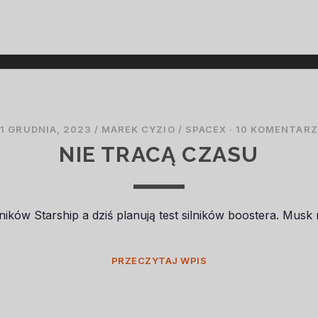
LAT
TEMU
1 GRUDNIA, 2023
/
MAREK CYZIO
/
SPACEX
·
10 KOMENTARZ
NIE TRACĄ CZASU
silników Starship a dziś planują test silników boostera. Mus
NIE
PRZECZYTAJ WPIS
TRACĄ
CZASU