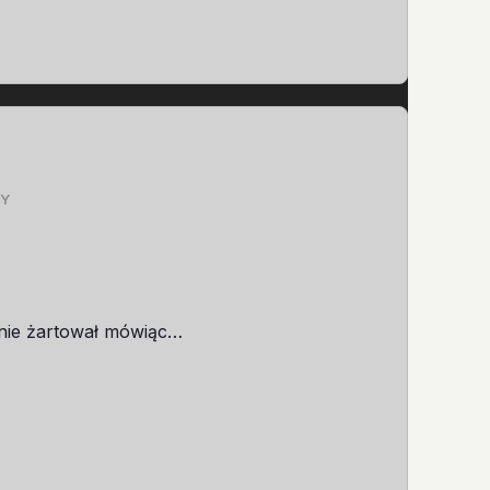
Y
k nie żartował mówiąc…