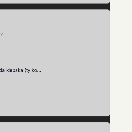
ZY
oda kiepska (tylko…