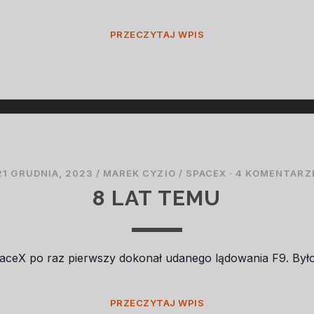
NOWE
PRZECZYTAJ WPIS
DATY
STARTÓW
21 GRUDNIA, 2023
/
MAREK CYZIO
/
SPACEX
·
4 KOMENTARZ
8 LAT TEMU
paceX po raz pierwszy dokonał udanego lądowania F9. Było
8
PRZECZYTAJ WPIS