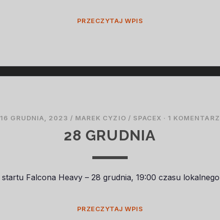
POMIDOR
PRZECZYTAJ WPIS
–
AKTUALIZACJA
16 GRUDNIA, 2023
/
MAREK CYZIO
/
SPACEX
·
1 KOMENTARZ
28 GRUDNIA
 startu Falcona Heavy – 28 grudnia, 19:00 czasu lokalnego.
28
PRZECZYTAJ WPIS