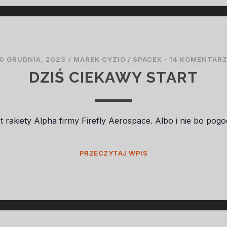
0 GRUDNIA, 2023
/
MAREK CYZIO
/
SPACEX
·
14 KOMENTAR
DZIŚ CIEKAWY START
t rakiety Alpha firmy Firefly Aerospace. Albo i nie bo pog
DZIŚ
PRZECZYTAJ WPIS
CIEKAWY
START