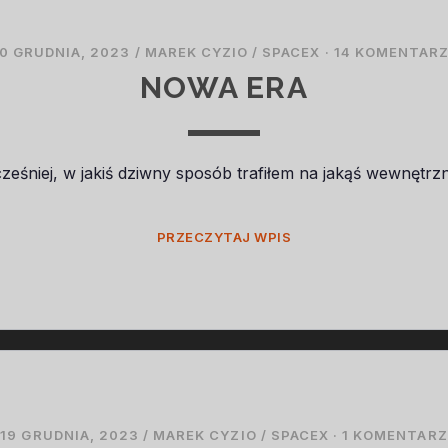
0 GRUDNIA, 2023
/
MAREK CYZIO
/
SPACEX
·
14 KOMENTAR
NOWA ERA
eśniej, w jakiś dziwny sposób trafiłem na jakąś wewnętrzną
NOWA
PRZECZYTAJ WPIS
ERA
19 GRUDNIA, 2023
/
MAREK CYZIO
/
SPACEX
·
1 KOMENTARZ