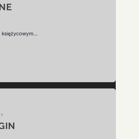
ONE
 z księżycowym…
ZY
GIN