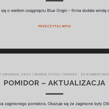
 się o wielkim osiągnięciu Blue Origin – firma dodała windę
WIELKIE
PRZECZYTAJ WPIS
OSIĄGNIĘCIE
BLUE
ORIGIN
7 GRUDNIA, 2023
/
MAREK CYZIO
/
SPACEX
·
22 KOMENTAR
POMIDOR – AKTUALIZACJA
ia zaginionego pomidora. Okazuje się że zaginione były D