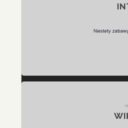
IN
Niestety zabaw
1
WI