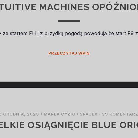
TUITIVE MACHINES OPÓŹNI
y ze startem FH i z brzydką pogodą powodują że start F9
INTUITIVE
PRZECZYTAJ WPIS
MACHINES
OPÓŹNIONE
9 GRUDNIA, 2023
/
MAREK CYZIO
/
SPACEX
·
39 KOMENTAR
ELKIE OSIĄGNIĘCIE BLUE ORI