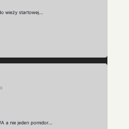
 do wieży startowej…
ZE
WA a nie jeden pomidor…