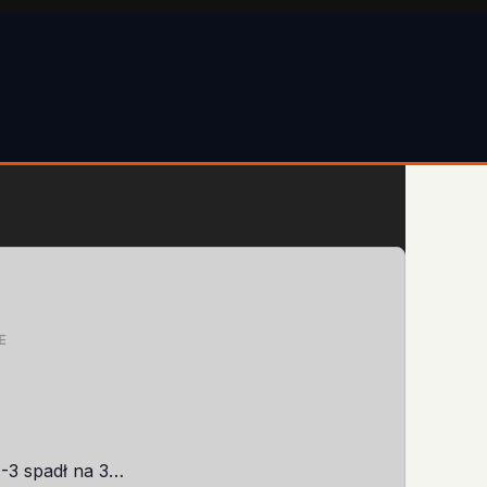
E
-3 spadł na 3…