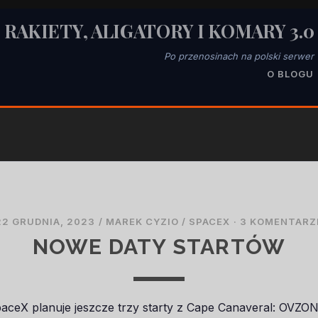
RAKIETY, ALIGATORY I KOMARY 3.0
Po przenosinach na polski serwer
O BLOGU
22 GRUDNIA, 2023
/
MAREK CYZIO
/
SPACEX
·
3 KOMENTARZ
NOWE DATY STARTÓW
aceX planuje jeszcze trzy starty z Cape Canaveral: OVZON