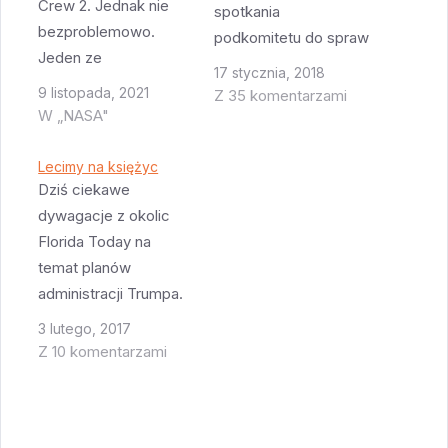
Crew 2. Jednak nie
spotkania
bezproblemowo.
podkomitetu do spraw
Jeden ze
kosmosu i pojawiło się
17 stycznia, 2018
spadochronów nie
tam kilka
9 listopada, 2021
Z 35 komentarzami
otworzył się
W „NASA"
ciekawostek: po
wystarczająco
pierwsze wielka
szybko. NASA
Lecimy na księżyc
obsuwa w programie
twierdzi że widzieli
Dziś ciekawe
lotów załogowych -
takie zjawisko
dywagacje z okolic
NASA oczekuje że da
wcześniej ale
Florida Today na
SpaceX certyfikację
jednocześnie
temat planów
do wykonywania
jakakolwiek anomalia
administracji Trumpa.
tychże w okolicach
w czasie lądowania
Wiadomo już że misja
grudnia 2019 a
3 lutego, 2017
wymaga sprawdzenia
na asteroid się nie
Boeingowi w
Z 10 komentarzami
czy nie była
odbędzie. Nie tylko
okolicach lutego 2020.
spowodowana
nie ma ona poparcia
po drugie nadal nie
problemem który
nowej administracji,
wiadomo czy…
dotąd nie jest znany i