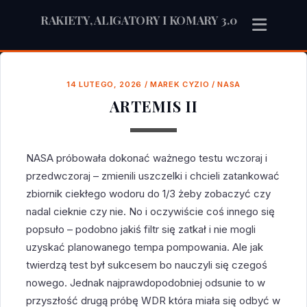
RAKIETY, ALIGATORY I KOMARY 3.0
14 LUTEGO, 2026
/
MAREK CYZIO
/
NASA
ARTEMIS II
NASA próbowała dokonać ważnego testu wczoraj i
przedwczoraj – zmienili uszczelki i chcieli zatankować
zbiornik ciekłego wodoru do 1/3 żeby zobaczyć czy
nadal cieknie czy nie. No i oczywiście coś innego się
popsuło – podobno jakiś filtr się zatkał i nie mogli
uzyskać planowanego tempa pompowania. Ale jak
twierdzą test był sukcesem bo nauczyli się czegoś
nowego. Jednak najprawdopodobniej odsunie to w
przyszłość drugą próbę WDR która miała się odbyć w