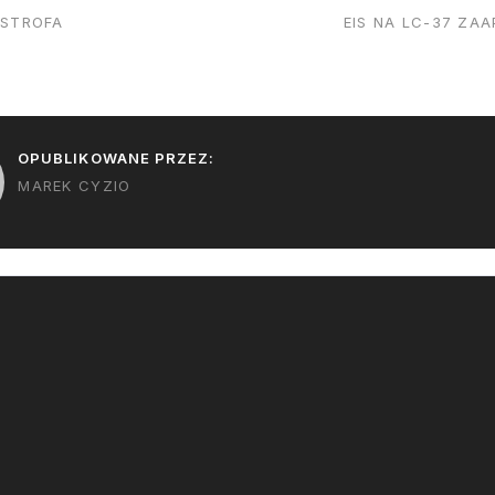
pełno
dobrali się do tej części…
gdzieś na Atlant
ASTROFA
EIS NA LC-37 Z
Jednocześnie j
najprawdopodob
w podróż do VA
o nieludzkiej 3
wystartować C
OPUBLIKOWANE PRZEZ:
Nocny…
MAREK CYZIO