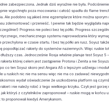
lidnie zabezpieczona. Jednak dziś wyraźnie nie była. Podciśnienie
ępnie wypchnęło poza mocowania i całość spadła do flame trench
ia. Ale podobno są jakieś inne egzemplarze które można sporym
asu zdemontować i przenieść. I pewnie tak będzie wyglądała nap
czególnie!) Progress nie poleci bez tej półki. Progress szczegól
antycznego, mechanicznego systemu naprowadzania który wymag
ie przechylona w czasie startu. I bez tej półki ani rusz. Soyuz takż
 się popodłączać rakiety do systemów naziemnych. Więc ruskie lot
 dłuższy czas. Jednocześnie Rosja właśnie planuje test Soyuz 5
 rakieta której celem jest zastąpienie Protona i Zenita a nie Soyuz
po co ten Soyuz skoro jest Angara A5 o lepszym udźwigu i modu
 Ale u ruskich nic nie ma sensu więc nie ma co zadawać niewygod
skosmos wydał oświadczenie że uszkodzenia platform są czym
rakiet i nie należy robić z tego wielkiego krzyku. Czyli jest gorzej 
A jak któryś z czytelników zaproponował – ruskie mogą w końcu 
ak to proponowali kiedyś Amerykanom.