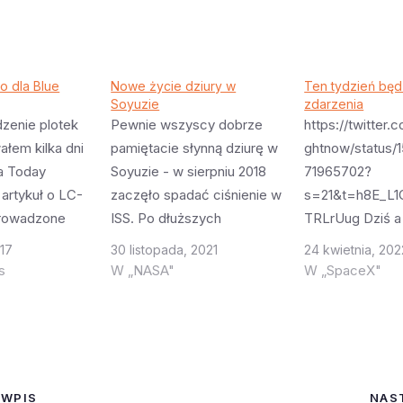
ko dla Blue
Nowe życie dziury w
Ten tydzień będ
Soyuzie
zdarzenia
dzenie plotek
Pewnie wszyscy dobrze
https://twitter.
ałem kilka dni
pamiętacie słynną dziurę w
ghtnow/status/
da Today
Soyuzie - w sierpniu 2018
71965702?
 artykuł o LC-
zaczęło spadać ciśnienie w
s=21&t=h8E_L
prowadzone
ISS. Po dłuższych
TRLrUug Dziś a
temat budowy
poszukiwaniach okazało się
jutro czasu pols
017
30 listopada, 2021
24 kwietnia, 202
 ale jej cześć
że przyczyną jest mała
nigeryjscy astro
s
W „NASA"
W „SpaceX"
 ma być
(2mm) dziurka w Soyuzie.
pieniądzom jaki
dzy SpaceX j
Do dziś oficjalnie nie
zebrać mają w 
 Powodem jest
wiadomo skąd ona się
zostać uratowan
becnej LZ-1. Za
wzięła. Pomimo że rosyjscy
Lądowanie jutro
waniem trzeba
kosmonauci od zewnątrz
mojego czasu, 
 WPIS
NAS