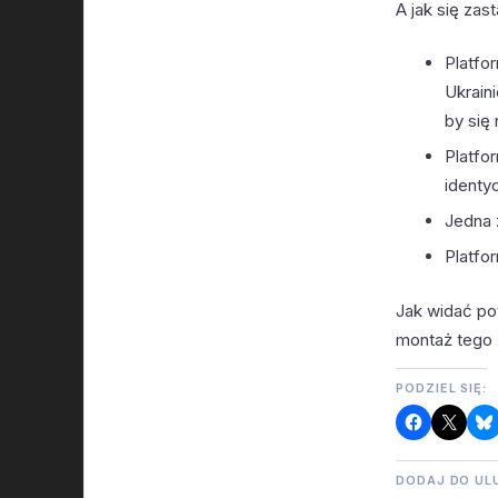
A jak się zas
Platfo
Ukrain
by się
Platfor
identy
Jedna 
Platfo
Jak widać po
montaż tego 
PODZIEL SIĘ:
DODAJ DO UL