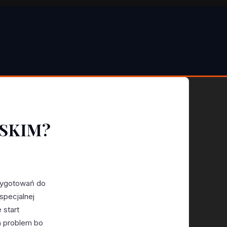
USKIM?
rzygotowań do
 specjalnej
 start
n problem bo