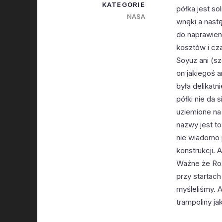
KATEGORIE
półka jest so
NASA
wnęki a nast
do naprawien
kosztów i cz
Soyuz ani (sz
on jakiegoś 
była delikatn
półki nie da
uziemione na
nazwy jest to
nie wiadomo 
konstrukcji.
Ważne że Ro
przy startach 
myśleliśmy. 
trampoliny j