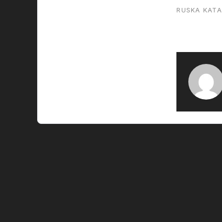
ewakuować 
RUSKA KAT
budynków i…