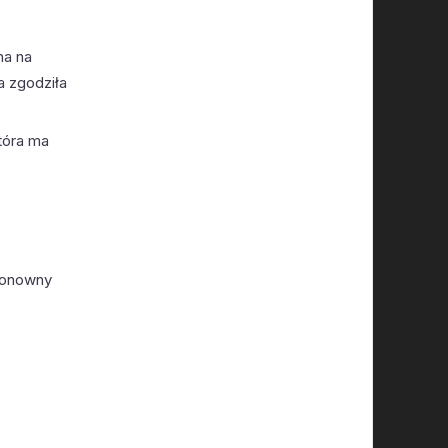
na na
a zgodziła
która ma
ponowny