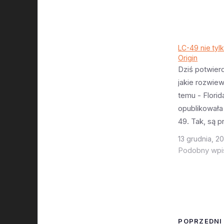
LC-49 nie tyl
Origin
Dziś potwier
jakie rozwiew
temu - Flori
opublikowała
49. Tak, są 
rozmowy na 
13 grudnia, 2
tej platformy
Podobny wpi
do lądowania
dzielona mię
Blue Origin.
lokalizacja o
każdym lądo
POPRZEDNI