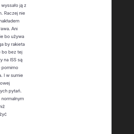
 wyssało ją z
. Raczej nie
 nakładem
rawa. Ani
nie bo używa
a by rakieta
e bo bez tej
y na ISS są
 – pomimo
a. I w sumie
łowej
nych pytań.
ś normalnym
niż
użyć