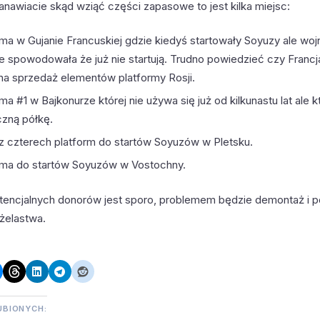
tanawiacie skąd wziąć części zapasowe to jest kilka miejsc:
rma w Gujanie Francuskiej gdzie kiedyś startowały Soyuzy ale woj
ie spowodowała że już nie startują. Trudno powiedzieć czy Francj
 na sprzedaż elementów platformy Rosji.
ma #1 w Bajkonurze której nie używa się już od kilkunastu lat ale 
czną półkę.
z czterech platform do startów Soyuzów w Pletsku.
rma do startów Soyuzów w Vostochny.
tencjalnych donorów jest sporo, problemem będzie demontaż i 
żelastwa.
UBIONYCH: