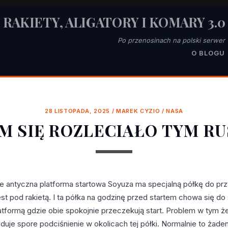
RAKIETY, ALIGATORY I KOMARY 3.0
Po przenosinach na polski serwer
O BLOGU
28 LISTOPADA, 2025
/
MAREK CYZIO
/
NASA
M SIĘ ROZLECIAŁO TYM R
że antyczna platforma startowa Soyuza ma specjalną półkę do p
jest pod rakietą. I ta półka na godzinę przed startem chowa się do
tformą gdzie obie spokojnie przeczekują start. Problem w tym że
uje spore podciśnienie w okolicach tej półki. Normalnie to żade