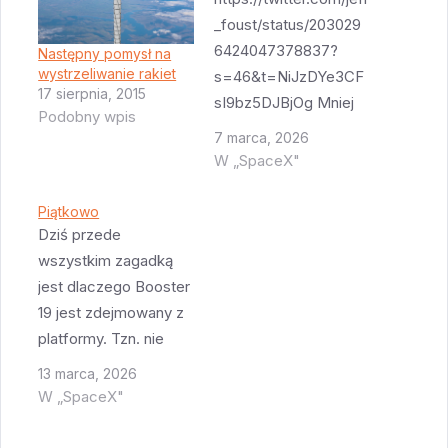
_foust/status/203029
6424047378837?
Następny pomysł na
wystrzeliwanie rakiet
s=46&t=NiJzDYe3CF
17 sierpnia, 2015
sI9bz5DJBjOg Mniej
Podobny wpis
więcej sześć tygodni
7 marca, 2026
temu Elon Musk
W „SpaceX"
wysłał shitta
informującego o tym
Piątkowo
że start Starship już za
Dziś przede
sześć tygodni. Sześć
wszystkim zagadką
tygodni minęło a teraz
jest dlaczego Booster
wysyła shitta o tym że
19 jest zdejmowany z
start za cztery
platformy. Tzn. nie
tygodnie.￼￼ Nie
wiem do końca czy
13 marca, 2026
byłoby w tym nic
zagadką czy nie.
W „SpaceX"
dziwnego bo w końcu
Chodziły przecieki ze
w przemyśle
SpaceX, że firma