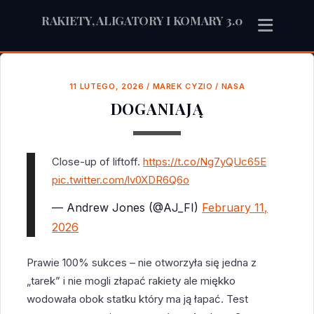
RAKIETY, ALIGATORY I KOMARY 3.0
11 LUTEGO, 2026
/
MAREK CYZIO
/
NASA
DOGANIAJĄ
Close-up of liftoff.
https://t.co/Ng7yQUc65E
pic.twitter.com/lv0XDR6Q6o
— Andrew Jones (@AJ_FI)
February 11,
2026
Prawie 100% sukces – nie otworzyła się jedna z
„tarek” i nie mogli złapać rakiety ale miękko
wodowała obok statku który ma ją łapać. Test