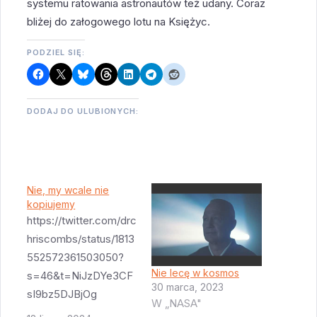
systemu ratowania astronautów też udany. Coraz
bliżej do załogowego lotu na Księżyc.
PODZIEL SIĘ:
DODAJ DO ULUBIONYCH:
Nie, my wcale nie
kopiujemy
https://twitter.com/drc
hriscombs/status/1813
552572361503050?
Nie lecę w kosmos
s=46&t=NiJzDYe3CF
30 marca, 2023
sI9bz5DJBjOg
W „NASA"