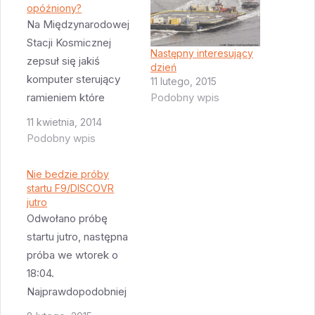
opóźniony?
Na Międzynarodowej
Stacji Kosmicznej
Następny interesujący
zepsuł się jakiś
dzień
komputer sterujący
11 lutego, 2015
ramieniem które
Podobny wpis
używane jest do
11 kwietnia, 2014
złapania Dragona.
Podobny wpis
Komputer jest
zapasowy, ale
Nie bedzie próby
przepisy zabraniają
startu F9/DISCOVR
jutro
cumowania gdy jest
Odwołano próbę
zepsuty. Jeżeli nie uda
startu jutro, następna
się go zrestartować,
próba we wtorek o
to trzeba będzie go
18:04.
wymienić. A do tego
Najprawdopodobniej
potrzebny jest spacer
wynika to z