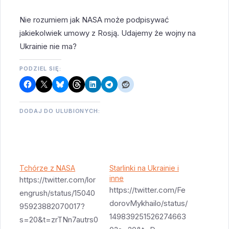
Nie rozumiem jak NASA może podpisywać
jakiekolwiek umowy z Rosją. Udajemy że wojny na
Ukrainie nie ma?
PODZIEL SIĘ:
DODAJ DO ULUBIONYCH:
Tchórze z NASA
Starlinki na Ukrainie i
inne
https://twitter.com/lor
https://twitter.com/Fe
engrush/status/15040
dorovMykhailo/status/
95923882070017?
149839251526274663
s=20&t=zrTNn7autrs0