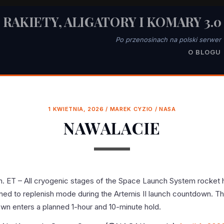
RAKIETY, ALIGATORY I KOMARY 3.0
Po przenosinach na polski serwer
O BLOGU
1 KWIETNIA, 2026
/
MAREK CYZIO
/
NASA
NAWALACIE
.m. ET – All cryogenic stages of the Space Launch System rocket
oned to replenish mode during the Artemis II launch countdown. T
wn enters a planned 1-hour and 10-minute hold.