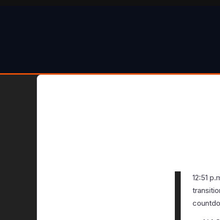
12:51 p
transiti
countdo