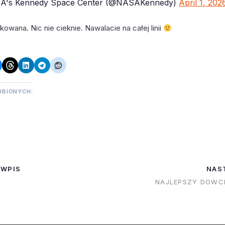
A's Kennedy Space Center (@NASAKennedy)
April 1, 202
kowana. Nic nie cieknie. Nawalacie na całej linii
UBIONYCH:
 WPIS
NAS
NAJLEPSZY DOWC