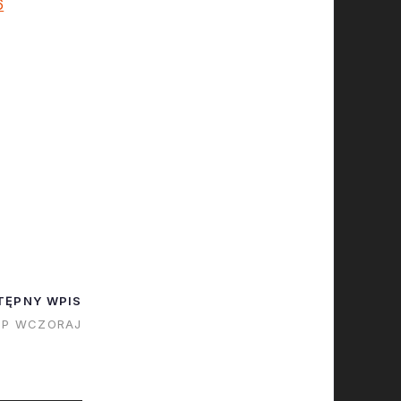
6
TĘPNY WPIS
IP WCZORAJ