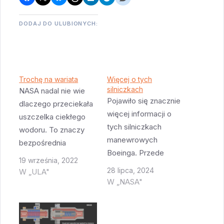
DODAJ DO ULUBIONYCH:
Trochę na wariata
Więcej o tych
silniczkach
NASA nadal nie wie
Pojawiło się znacznie
dlaczego przeciekała
więcej informacji o
uszczelka ciekłego
tych silniczkach
wodoru. To znaczy
manewrowych
bezpośrednia
Boeinga. Przede
przyczyna przecieku
19 września, 2022
wszystkim problem z
jest znana - uszczelka
28 lipca, 2024
W „ULA"
tymi uszczelkami jest
miała wgniecenie i to
W „NASA"
poważniejszy niż
wgniecenie
myślałem. Problem
powodowało wyciek.
jest z
Jednak skąd się