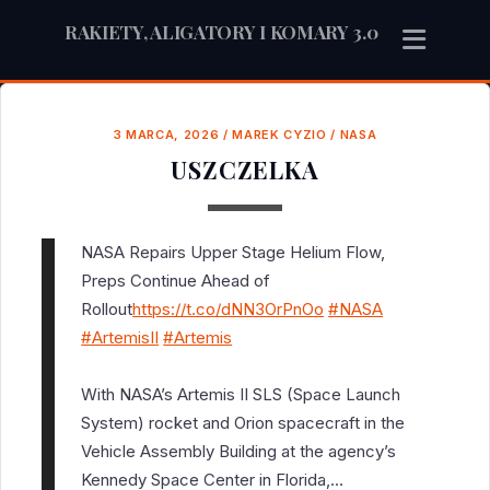
RAKIETY, ALIGATORY I KOMARY 3.0
3 MARCA, 2026
/
MAREK CYZIO
/
NASA
USZCZELKA
NASA Repairs Upper Stage Helium Flow,
Preps Continue Ahead of
Rollout
https://t.co/dNN3OrPnOo
#NASA
#ArtemisII
#Artemis
With NASA’s Artemis II SLS (Space Launch
System) rocket and Orion spacecraft in the
Vehicle Assembly Building at the agency’s
Kennedy Space Center in Florida,…