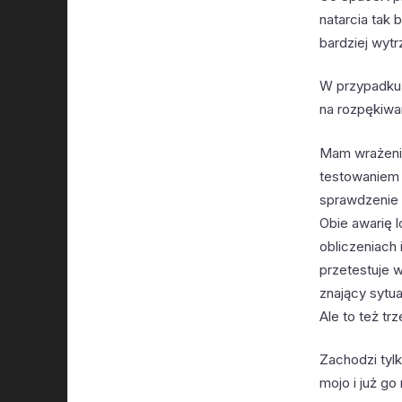
natarcia tak
bardziej wytr
W przypadku 
na rozpękiwan
Mam wrażenie
testowaniem 
sprawdzenie 
Obie awarię 
obliczeniach
przetestuje w
znający sytu
Ale to też tr
Zachodzi tyl
mojo i już go