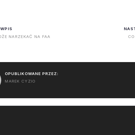
eznany jeszcze
planowana trwa
ozji COPV nie
boostera i co il
zymania lotów
będą musiały b
 WPIS
NAS
e będzie
wymienione. A 
OŻE NARZEKAĆ NA FAA
CO
 spowodowało
czegokolwiek w
. Mówiąc
są trudne i…
 może opóźnić…
OPUBLIKOWANE PRZEZ:
MAREK CYZIO