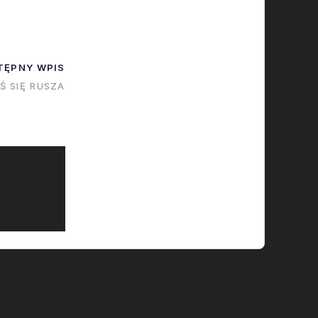
łość
eś tam lotów
yć
TĘPNY WPIS
wymiany
Ś SIĘ RUSZA
 zbiorniku