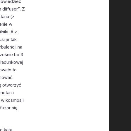
 dowiedzieć
 diffuser”. Z
tanu (z
enie w
niki. A z
si je tak
rbulencji na
cześnie bo 3
 ładunkowej
owało to
panować
ię otworzyć
metan i
u w kosmos i
fuzor się
o kąta