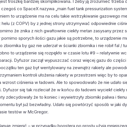
jest troszkę bardziej skomplikowana. I żeby ją zrozumieć trzeba
iu czegoś co SpaceX nazywa „main fuel tank pressurization system
miem to urządzenie ma na celu takie wstrzykiwanie gazowego me
az helu (z COPV) by z jednej strony utrzymywać odpowiednie ciśni
omimo że znika z nich gwałtownie ciekły metan zasysany przez sil
y pomimo sporych ilości gazu jakie są potrzebne, to urządzenie mu
biornika by gaz nie uderzał w ścianki zbiornika i nie robił fal / tu
dobno to urządzenie się rozpękło w czasie lotu #9 – relatywnie w
paracji. Dyfuzor zaczął wypuszczać coraz więcej gazu do części
 początku ten gaz był wentylowany na zewnątrz rakiety ale powod
trzymaniem kontroli ułożenia rakiety w przestrzeni więc by to o
 wzrost ciśnienia w ładowni. Ale to spowodowało że nie udało s
. Dyfuzor się tak rozleciał że w końcu do ładowni wyciekł ciekły 
ty zdecydowały że to koniec i wywietrzyły zbiorniki paliwa i tlen
momentu był już bezwładny. Udało się powtórzyć sposób w jaki dy
asie testów w McGregor.
anuje zmienić – w przypadku boostera po prostu użyją mniejszeg