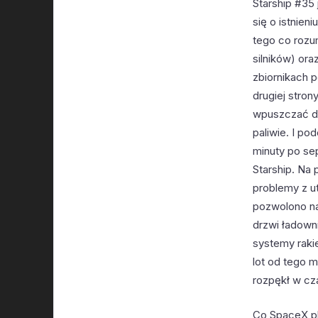
Starship #35 
się o istnien
tego co rozu
silników) or
zbiornikach p
drugiej stron
wpuszczać do z
paliwie. I po
minuty po se
Starship. Na
problemy z u
pozwolono na
drzwi ładowni
systemy rakie
lot od tego 
rozpękł w cz
Co SpaceX pl