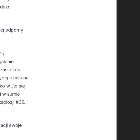
 dużo
iej odporny
 /
jak nie
asie lotu.
ęcej czasu na
ko w „to się
 i w sumie
splozji #36.
acji swoje