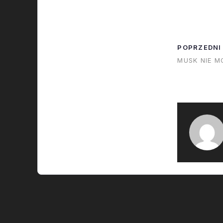
czy nowy, ni
sposób ekspl
wymaga wstr
POPRZEDNI
F9 dopóki ni
MUSK NIE M
wiadomo co
tą eksplozję
inaczej - to