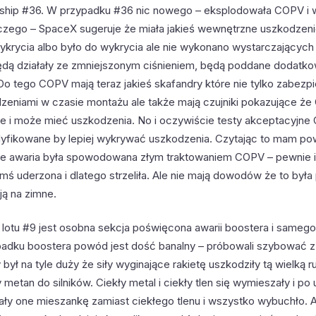
arship #36. W przypadku #36 nic nowego – eksplodowała COPV i 
zego – SpaceX sugeruje że miała jakieś wewnętrzne uszkodzenie
wykrycia albo było do wykrycia ale nie wykonano wystarczających
ą działały ze zmniejszonym ciśnieniem, będą poddane dodatko
o tego COPV mają teraz jakieś skafandry które nie tylko zabezpi
zeniami w czasie montażu ale także mają czujniki pokazujące ż
ne i może mieć uszkodzenia. No i oczywiście testy akceptacyjn
yfikowane by lepiej wykrywać uszkodzenia. Czytając to mam p
że awaria była spowodowana złym traktowaniem COPV – pewnie 
mś uderzona i dlatego strzeliła. Ale nie mają dowodów że to był
ą na zimne.
lotu #9 jest osobna sekcja poświęcona awarii boostera i samego
adku boostera powód jest dość banalny – próbowali szybować 
y był na tyle duży że siły wyginające rakietę uszkodziły tą wielką r
 metan do silników. Ciekły metal i ciekły tlen się wymieszały i po
sały one mieszankę zamiast ciekłego tlenu i wszystko wybuchło. 