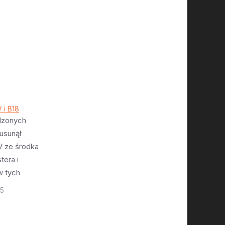
 i B18
dzonych
usunął
 ze środka
tera i
w tych
mentach na
25
dem było to
nacznie
ść niż