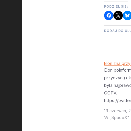
PODZIEL SIĘ:
DODAJ DO UL
Elon zna prz
Elon poinfor
przyczyną eks
była najpraw
COPV.
https://twitt
k/status/19
19 czerwca, 
2675 Zachodz
W „SpaceX"
COPV są wsp
Starship i F9 a