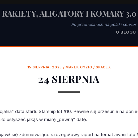
RAKIETY, ALIGATORY I KOMARY 3.0
Po przenosinach na polski serwer
O BLOGU
15 SIERPNIA, 2025
/
MAREK CYZIO
/
SPACEX
24 SIERPNIA
cjalna” data startu Starship lot #10. Pewnie się przesunie na poni
miło usłyszeć jakąś w miarę „pewną” datę.
ojawił się zdumiewająco szczegółowy raport na temat awarii lotu 