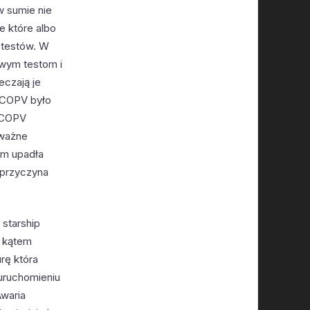
w sumie nie
 które albo
 testów. W
wym testom i
eczają je
e COPV było
e COPV
oważne
im upadła
a przyczyna
 starship
z kątem
urę która
 uruchomieniu
Awaria