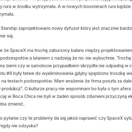
 by rura w środku wytrzymała. A w nowych boosterach rura będzie
zymała.
Starship zaprojektowano nowy dyfuzor który jest znacznie bardz
ie się.
 że SpaceX ma trochę zaburzony balans między projektowaniem
podzespołów a lataniem z nadzieją że nic nie wybuchnie. Trochę 
na ziemi czy w samolocie przypadkiem skrzydła nie odpadną w cz
lotu #9 były łatwe do wyeliminowania gdyby spędzono troszkę wi
 i na testach podzespołów. Mam wrażenie że firma poszła za dale
 produkcji”. O kulturze pracy nie wspominam bo była o tym afera
ację w Boca Chica nie byli w żaden sposób zdumieni przyczyną ek
zeba zmienić.
ko pytanie czy te problemy da się jakoś naprawić czy SpaceX sytu
 nigdy nie odzyska?