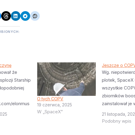
UBIONYCH:
yczynę
Jeszcze o COPV
mował że
Wg. niepotwier
plozji Starship
plotek, SpaceX 
dopodobniej
wszystkie COPV
zbiorników boos
O tych COPV
er.com/elonmus
zainstalował je 
19 czerwca, 2025
3566097382795
trójkątnych ele
W „SpaceX"
2025
21 listopada, 20
i pytanie czy
zewnątrz. Powo
Podobny wpis
ólne dla
że COPV mają z
 jeżeli tak, to
mniejsza trwało