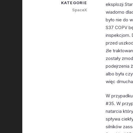
KATEGORIE
eksplozji St
SpaceX
wiadomo dlac
było nie do 
S37 COPV będ
inspekcjom. D
przed uszkod
źle traktowa
zostały zmod
podejrzenia 
albo była czy
więc dmuchaj
W przypadku 
#35. W przyp
natarcia któr
spływa ciekły
silników zas