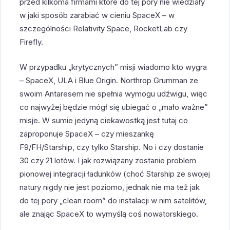
przed kilkoma firmami które do tej pory nie wiedziały
w jaki sposób zarabiać w cieniu SpaceX – w
szczególności Relativity Space, RocketLab czy
Firefly.
W przypadku „krytycznych” misji wiadomo kto wygra
– SpaceX, ULA i Blue Origin. Northrop Grumman ze
swoim Antaresem nie spełnia wymogu udźwigu, więc
co najwyżej będzie mógł się ubiegać o „mało ważne”
misje. W sumie jedyną ciekawostką jest tutaj co
zaproponuje SpaceX – czy mieszankę
F9/FH/Starship, czy tylko Starship. No i czy dostanie
30 czy 21 lotów. I jak rozwiązany zostanie problem
pionowej integracji ładunków (choć Starship ze swojej
natury nigdy nie jest poziomo, jednak nie ma też jak
do tej pory „clean room” do instalacji w nim satelitów,
ale znając SpaceX to wymyślą coś nowatorskiego.