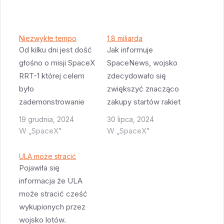
Niezwykłe tempo
1.8 miliarda
Od kilku dni jest dość
Jak informuje
głośno o misji SpaceX
SpaceNews, wojsko
RRT-1 której celem
zdecydowało się
było
zwiększyć znacząco
zademonstrowanie
zakupy startów rakiet
szybkiej odpowiedzi
w ramach programu
19 grudnia, 2024
30 lipca, 2024
(rapid response) na
NSSL Phase 2. Jak
W „SpaceX"
W „SpaceX"
wypadek gdyby ktoś
pewnie pamiętacie w
uszkodził satelitę GPS
ramach tego
ULA może stracić
(GPS III SV-07).
programu rozdzielono
Pojawiła się
Wojsko wraz z
kilka lat temu 34 starty
informacja że ULA
SpaceX
w proporcji 60/40
może stracić cześć
przetestowało jak
między ULA i SpaceX.
wykupionych przez
szybko da się
Jednak
wojsko lotów.