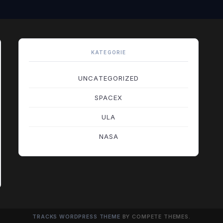
KATEGORIE
UNCATEGORIZED
SPACEX
ULA
NASA
TRACKS WORDPRESS THEME
BY COMPETE THEMES.