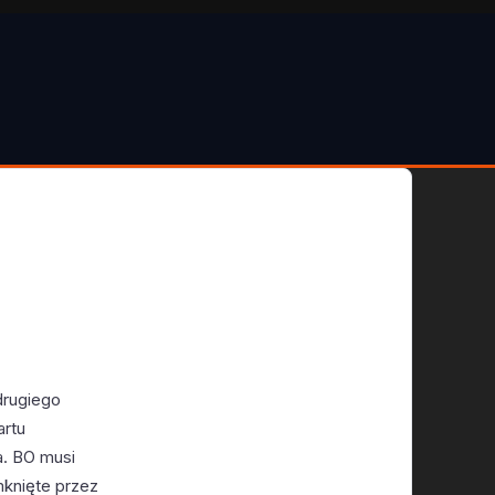
drugiego
artu
a. BO musi
mknięte przez