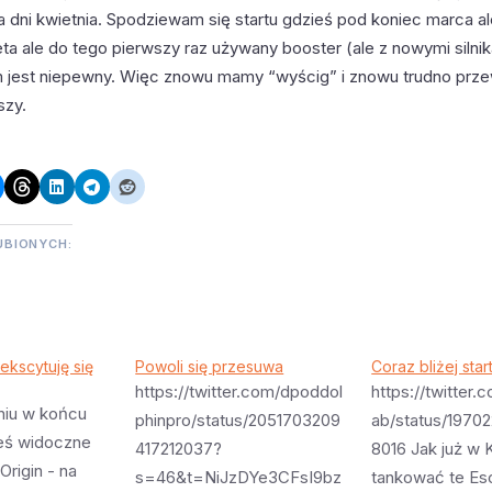
a dni kwietnia. Spodziewam się startu gdzieś pod koniec marca ale
ta ale do tego pierwszy raz używany booster (ale z nowymi silni
jest niepewny. Więc znowu mamy “wyścig” i znowu trudno prze
szy.
UBIONYCH:
ekscytuję się
Powoli się przesuwa
Coraz bliżej sta
https://twitter.com/dpoddol
https://twitter
niu w końcu
phinpro/status/2051703209
ab/status/1970
ieś widoczne
417212037?
8016 Jak już w
Origin - na
s=46&t=NiJzDYe3CFsI9bz
tankować te Es