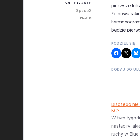
KATEGORIE
pierwsze kilk
SpaceX
że nowa rakie
NASA
harmonogram 
będzie pierw
PODZIEL SIĘ:
DODAJ DO UL
Dlaczego nie 
BO?
W tym tygod
nastąpiły jak
ruchy w Blue 