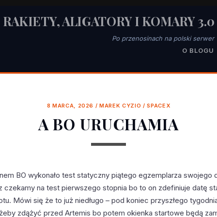
RAKIETY, ALIGATORY I KOMARY 3.0
Po przenosinach na polski serwer
O BLOGU
8 MARCA, 2026
/
MAREK CYZIO
/
SPACEX
A BO URUCHAMIA
anem BO wykonało test statyczny piątego egzemplarza swojego 
z czekamy na test pierwszego stopnia bo to on zdefiniuje datę st
otu. Mówi się że to już niedługo – pod koniec przyszłego tygodni
 żeby zdążyć przed Artemis bo potem okienka startowe będą za