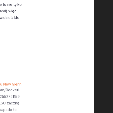
 to nie tylko
kami) więc
widzieć kto
rtu New Glenn
.com/RocketL
22552721159
 KSC zaczną
capade to