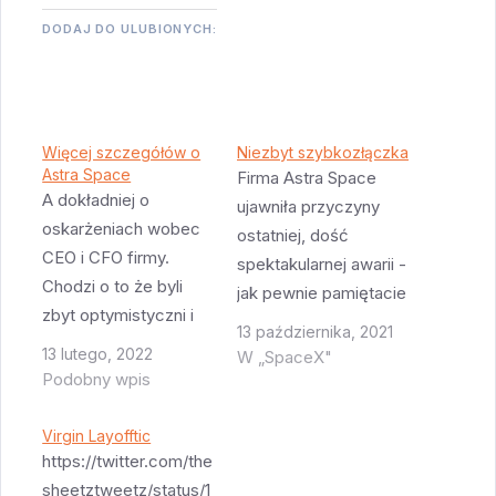
DODAJ DO ULUBIONYCH:
Więcej szczegółów o
Niezbyt szybkozłączka
Astra Space
Firma Astra Space
A dokładniej o
ujawniła przyczyny
oskarżeniach wobec
ostatniej, dość
CEO i CFO firmy.
spektakularnej awarii -
Chodzi o to że byli
jak pewnie pamiętacie
zbyt optymistyczni i
rakieta zaraz po
13 października, 2021
podawali nie do końca
starcie postanowiła
13 lutego, 2022
W „SpaceX"
prawdziwe informacje
Podobny wpis
latać poziomo zamiast
inwestorom. W
pionowo i dopiero po
szczególności:
Virgin Layofftic
kilku sekundach
Twierdzenie że Astra
https://twitter.com/the
zdecydowała się na
może startować z
sheetztweetz/status/1
lot we właściwym