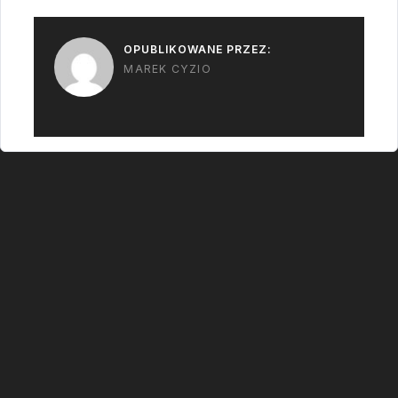
eksploatacji niż
obecny Unity i Eve -…
OPUBLIKOWANE PRZEZ:
MAREK CYZIO