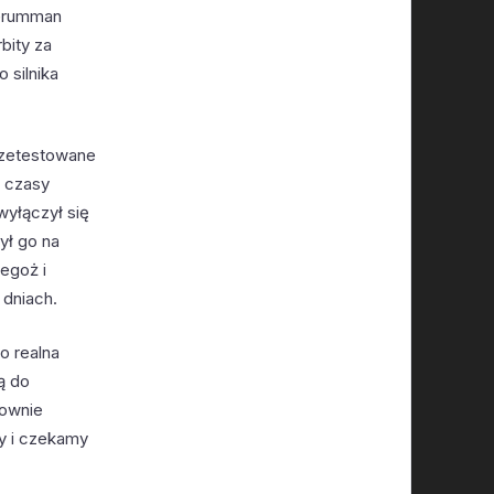
-Grumman
bity za
 silnika
przetestowane
e czasy
wyłączył się
ył go na
egoż i
 dniach.
o realna
ą do
nownie
y i czekamy