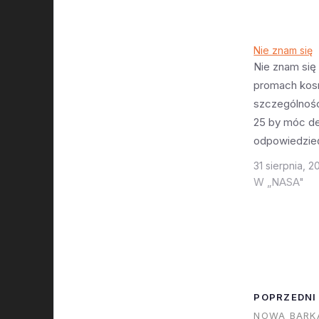
Nie znam się
Nie znam się 
promach kos
szczególności
25 by móc de
odpowiedzieć
czy NASA pr
31 sierpnia, 2
próbuje pope
W „NASA"
jakie lata tem
spowodowały
Challengera i
ich rozumowa
całkowicie l
troszkę mnie
POPRZEDNI
czytam na t
NOWA BARK