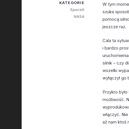
KATEGORIE
W tym momenc
SpaceX
szuka sposob
NASA
pomocą silni
jeszcze raz.
Cala ta sytua
i bardzo pros
uruchomienia
silnik – czy 
wszelki wypa
wyłączył go 
Przykro było 
możliwość. N
wyprodukowan
włączyć. Nie
aż nam ktoś r