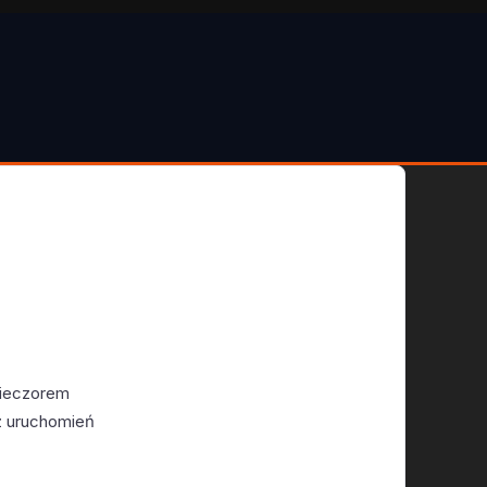
wieczorem
 z uruchomień