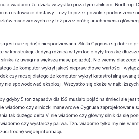
ie wiadomo że działa wszystko poza tym silnikiem. Northrop
u na uratowanie dostawy – czy to przez powolne podnoszenie or
czków manewrowych czy też przez próbę uruchomienia głównego
cja jest raczej dość niespodziewana. Silniki Cygnusa są dobrze 
te w konstrukcji. Jedyną różnicą w tym locie były troszkę dłuższ
 silnika (z uwagi na większą masę pojazdu). Nie wiemy dlaczego 
dlatego że komputer wykrył jakieś nieprawidłowe wartości i wyłącz
dek czy raczej dlatego że komputer wykrył katastrofalną awarię t
by nie spowodować eksplozji. Wszystko się okaże w najbliższych
by gdyby 5 ton zapasów dla ISS musiało pójść na śmieci ale jest t
ie wiadomo czy silniczki manewrowe Cygnusa zaprojektowane s
ia tak dużego delta V, nie wiadomo czy główny silnik da się po
 wiadomo czy wystarczy paliwa. Tzn. wiadomo tylko my nie wiem
zuci trochę więcej informacji.