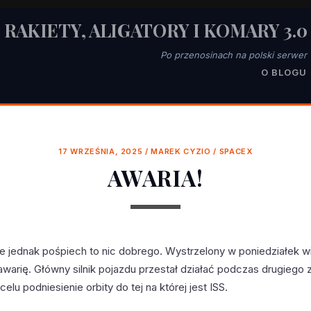
RAKIETY, ALIGATORY I KOMARY 3.0
Po przenosinach na polski serwer
O BLOGU
17 WRZEŚNIA, 2025
/
MAREK CYZIO
/
SPACEX
AWARIA!
że jednak pośpiech to nic dobrego. Wystrzelony w poniedziałek 
awarię. Główny silnik pojazdu przestał działać podczas drugiego
elu podniesienie orbity do tej na której jest ISS.