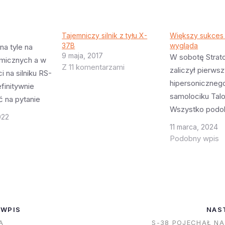
Tajemniczy silnik z tyłu X-
Większy sukces 
37B
wygląda
na tyle na
9 maja, 2017
W sobotę Strat
micznych a w
Z 11 komentarzami
zaliczył pierwsz
 na silniku RS-
hipersoniczneg
finitywnie
samolociku Talo
 na pytanie
Wszystko podo
zypadkiem nie
022
dobrze - samolo
łnić błędów
11 marca, 2024
się od samolot
u
Podobny wpis
uruchomił silnik
 katastrofy
leciał z włączo
 Columbii, czy
przez ponad 3 
nie jest
osiągając pręd
ogiczne. Jednak
powyżej MACH 
 niepokoi to co
 WPIS
NAS
następnie szyb
emat…
A
S-38 POJECHAŁ N