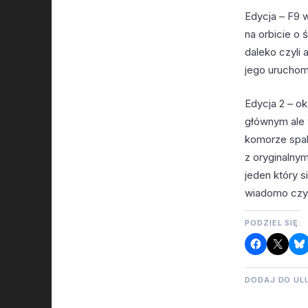
Edycja – F9 w
na orbicie o 
daleko czyli 
jego uruchom
Edycja 2 – ok
głównym ale 
komorze spala
z oryginalny
jeden który s
wiadomo czy d
PODZIEL SIĘ:
DODAJ DO UL