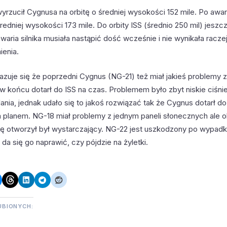
yrzucił Cygnusa na orbitę o średniej wysokości 152 mile. Po awar
średniej wysokości 173 mile. Do orbity ISS (średnio 250 mil) jeszc
awaria silnika musiała nastąpić dość wcześnie i nie wynikała racz
ienia.
azuje się że poprzedni Cygnus (NG-21) też miał jakieś problemy z 
w końcu dotarł do ISS na czas. Problemem było zbyt niskie ciśni
nia, jednak udało się to jakoś rozwiązać tak że Cygnus dotarł d
m planem. NG-18 miał problemy z jednym paneli słonecznych ale o
ię otworzył był wystarczający. NG-22 jest uszkodzony po wypadku
a się go naprawić, czy pójdzie na żyletki.
UBIONYCH: