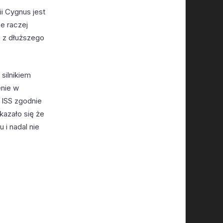
ii Cygnus jest
ze raczej
ej z dłuższego
silnikiem
enie w
o ISS zgodnie
kazało się że
 i nadal nie