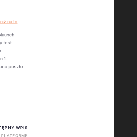
niż na to
olaunch
y test
o
n 1.
bno poszło
cik odpiął
u nośnego,
 a następnie
nym silnikiem
minuty
kość
4 a
TĘPNY WPIS
ował przez
A PLATFORMĘ