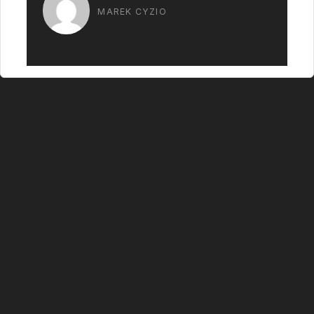
wiertniczej…
MAREK CYZIO