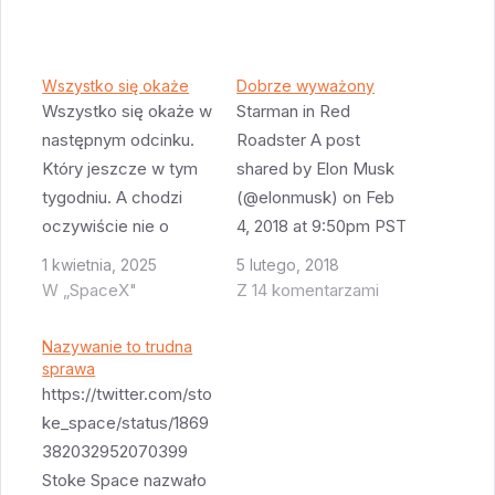
Wszystko się okaże
Dobrze wyważony
Wszystko się okaże w
Starman in Red
następnym odcinku.
Roadster A post
Który jeszcze w tym
shared by Elon Musk
tygodniu. A chodzi
(@elonmusk) on Feb
oczywiście nie o
4, 2018 at 9:50pm PST
koniec sezonu White
Jednym z wymogów
1 kwietnia, 2025
5 lutego, 2018
Lotus (który polecam)
jakie stawia się
W „SpaceX"
Z 14 komentarzami
ale o to czy Booster
ładunkowi rakiety jest
14 poleci w drugi lot
to by był on dobrze
Nazywanie to trudna
czy nie. Rzeczony
sprawa
wyważony - Rozkład
https://twitter.com/sto
booster dotarł dziś na
masy musi być
ke_space/status/1869
platformę i jest na niej
symetryczny wokół
382032952070399
instalowany. Jak
osi pionowej.
Stoke Space nazwało
wszystko dobrze
Wszystko dlatego że