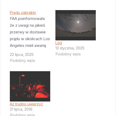
Prądu zabrakło
FAA poinformowała
że z uwagi na jakieś
przerwy w dostawie
prądu w okolicach Los
Lód
Angeles mieli awarię
13 stycznia, 2025
komunikacji w
Podobny wpis
22 lipca, 2025
centrum
Podobny wpis
kontrolującym loty nad
Pacyfikiem i dlatego
nie poleciał F9 z
Kalifornii. Ale za to
poleciał ten z Florydy
- w tym momencie
Aż trudno uwierzyć
nadal grzmi - był to
21 lipca, 2016
zdumiewająco głośny
Podobny wpis