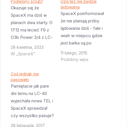
Podwójny scrub?
Dziś też nie będzie
lądowania
Okazuje się że
SpaceX poinformował
SpaceX ma dziś w
że nie planują próby
planach dwa starty. O
lądowania dziś - fale i
17:12 ma lecieć F9 z
wiatr w miejscu gdzie
O3b Power 3/4 z LC-
jest barka są po
40 a o 19:26 FH z
28 kwietnia, 2023
prostu zbyt silne.
ViaSat-3 z LC-39A.
11 lutego, 2015
W „SpaceX"
Oznaczało by to że
Spodziewam się
Podobny wpis
barka pewnie już
podwójnego scrubu,
wraca do portu, bo nie
choć szanse na start
Coś jednak nie
pasowało
ma sensu by dyndała
FH są znacząco
Pamiętacie jak pare
na falach...Edycja -
większe niż na start
dni temu na LC-40
pogoda jest już
F9 - po pierwsze
wyjechała nowa TEL i
"zielona" a ma się
większość brzydkiej…
SpaceX sprawdzał
nadal poprawiać.…
czy wszystko pasuje?
Okazuje się że nie
28 listopada, 2017