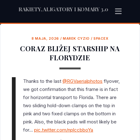
RAKIETY, ALIGATORY I KOMARY 3.0
8 MAJA, 2026
/
MAREK CYZIO
/
SPACEX
CORAZ BLIŻEJ STARSHIP NA
FLORYDZIE
Thanks to the last
@RGVaerialphotos
flyover,
we got confirmation that this frame is in fact
for horizontal transport to Florida. There are
two sliding hold-down clamps on the top in
pink and two fixed clamps on the bottom in
pink. Also, the black pads will most likely be
for…
pic.twitter.com/nplccbboYa