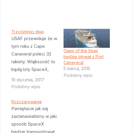
Trzydzieści dwa
USAF przewiduje że w
tym roku z Cape
Oasis of the Seas
Canaveral poleci 32
będzie pływał z Port
rakiety. Większość to
Canaveral
5 marca, 2015
będą loty SpaceX,
Podobny wpis
ULA ma w planach
10 stycznia, 2017
wystrzelić: SBIRS GEO
Podobny wpis
Flight 3 WGS 9 OA-7
(Cygnus) AEHF 4
Rozczarowanie
TDRS-M NROL-52
Pamiętacie jak się
SBIRS GEO Flight 4
zastanawialiśmy w jaki
AFSPC 11 (dziewiczy
sposób SpaceX
lot X-37C?) GPS 3-01
będzie transportował