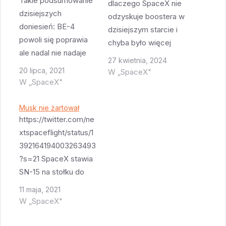
Takie podsumowanie
dlaczego SpaceX nie
dzisiejszych
odzyskuje boostera w
doniesień: BE-4
dzisiejszym starcie i
powoli się poprawia
chyba było więcej
ale nadal nie nadaje
osób które to
27 kwietnia, 2024
się do New Glenn,
interesowało bo
20 lipca, 2021
W „SpaceX"
konkretne powody są
W „SpaceX"
SpaceX wysłała dziś
nie do końca
(nietypowo) e-maila w
znaneBezos jest
Musk nie żartował
którym poinformował
szczery do bólu i
https://twitter.com/ne
że: To drugi już raz
bezczelny W kapsule
xtspaceflight/status/1
kiedy booster
w której ma latać
392164194003263493
wykonuję 20 lot Z
sześć osób jest mało
?s=21 SpaceX stawia
uwagi na masę i orbitę
miejsca dla czterech -
SN-15 na stołku do
satelitów Galileo nie
to słowa Wally
startów. Ciekawe jaka
da się odzyskać
11 maja, 2021
FunkBezos nadal nie
będzie tym razem
boostera…
W „SpaceX"
wie…
sekwencja wydarzeń
- czy spróbują zrobić