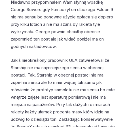
Niedawno przypominałem Wam słynną wpadkę
George Sowers gdy tłumaczył on dlaczego Falcon 9
nie ma sensu bo ponowne użycie opłaca się dopiero
przy kilku lotach a nie ma szans by rakieta tyle
wytrzymała. George pewnie chciałby obecnie
zapomnieć ten post ale jak widać poniżej ma on
godnych naśladowców.
Jakiś nieokreślony pracownik ULA zatweetowal że
Starship nie ma najmniejszego sensu w obecnej
postaci. Tak, Starship w obecnej postaci nie ma
zupełnie sensu ale to mnie więcej tak samo jak
mówienie że prototyp samolotu nie ma sensu bo całe
wnętrze zajęte jest aparaturą pomiarową i nie ma
miejsca na pasażerów. Przy tak dużych rozmiarach
rakiety każdy ułamek procenta masy który idzie na
udźwig to dziesiątki ton. Zakładając konserwatywnie
że SpaceX uda się uzyskać 3% stosunek udźwigu do