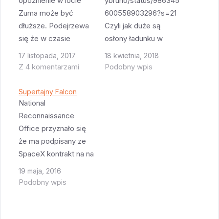
opóźnienie w locie
ybruno/status/986345
Zuma może być
600558903296?s=21
dłuższe. Podejrzewa
Czyli jak duże są
się że w czasie
osłony ładunku w
testowania osłony
różnych rakietach.
17 listopada, 2017
18 kwietnia, 2018
ładunku dla następnej
Oczywiście
Z 4 komentarzami
Podobny wpis
misji IridiumNEXT
największe ma Atlas V
wykryto jakieś
ale to dlatego że
Supertajny Falcon
nieprawidłowości. I
chowa w nich nie tylko
National
teraz trzeba
ładunek ale także cały
Reconnaissance
sprawdzić czy
drugi stopień. Jednak
Office przyznało się
podobne testy były
Atlas V i Delta IV mają
że ma podpisany ze
wykonane dla Zumy,
obecnie osłony o
SpaceX kontrakt na na
jakie były ich wyniki i
największej
wystrzelenie
19 maja, 2016
czy te wyniki nie
pojemności. Zaraz za
supertajnego ładunku
Podobny wpis
wskazują na
nimi jest Ariane 5.
znanego tylko jako
możliwość istnienia…
Falcon 9/Heavy…
NROL-76. Start
nastąpi w marcu