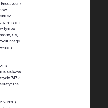
ż Endeavour z
omów
tonu do
go w ten sam
 w tym że
almdale, CA,
życiu innego
rewnianą
oi na
sumie ciekawe
zczycie 747 a
teoretyczne
ten w NYC)