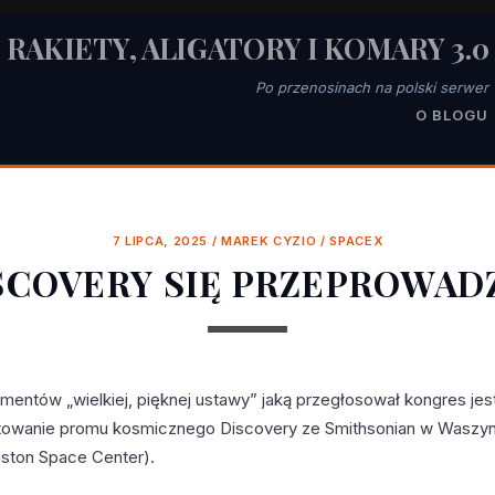
RAKIETY, ALIGATORY I KOMARY 3.0
Po przenosinach na polski serwer
O BLOGU
7 LIPCA, 2025
/
MAREK CYZIO
/
SPACEX
SCOVERY SIĘ PRZEPROWAD
mentów „wielkiej, pięknej ustawy” jaką przegłosował kongres je
towanie promu kosmicznego Discovery ze Smithsonian w Waszyn
ston Space Center).