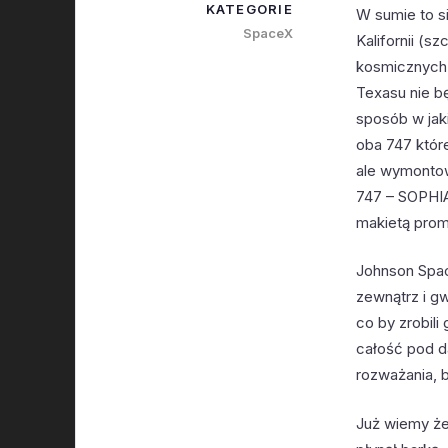
KATEGORIE
W sumie to si
SpaceX
Kalifornii (
kosmicznych 
Texasu nie b
sposób w jak
oba 747 które
ale wymontow
747 – SOPHIA
makietą prom
Johnson Spac
zewnątrz i g
co by zrobili
całość pod d
rozważania, 
Już wiemy że