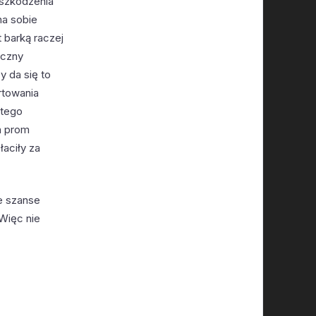
uszkodzenia
na sobie
 barką raczej
iczny
 da się to
rtowania
 tego
n prom
aciły za
e szanse
 Więc nie