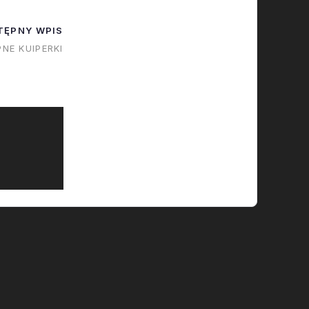
niej dziś
nie tylna
TĘPNY WPIS
wrócimy do
NE KUIPERKI
tu. Start 16…