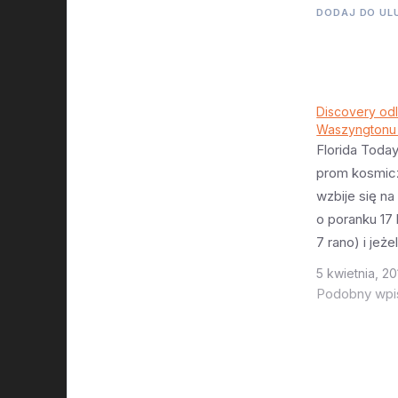
DODAJ DO UL
Discovery odl
Waszyngtonu 1
Florida Today
prom kosmic
wzbije się na
o poranku 17 
7 rano) i jeż
pozwoli polec
5 kwietnia, 20
wycieczkę d
Podobny wpi
Waszyngtonu. 
pogoda będzi
odpowiednia,
lecieć bezpo