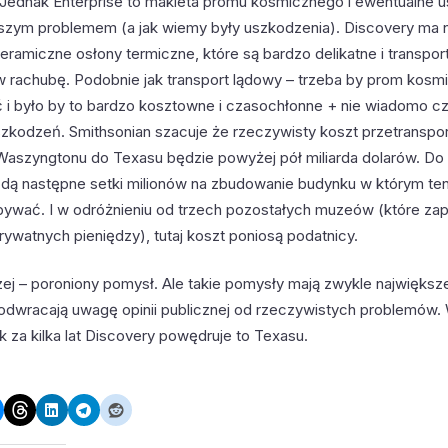
. Jednak Enterprise to makieta promu kosmicznego i ewentualne 
kszym problemem (a jak wiemy były uszkodzenia). Discovery ma 
ramiczne osłony termiczne, które są bardzo delikatne i transport
w rachubę. Podobnie jak transport lądowy – trzeba by prom kosm
i było by to bardzo kosztowne i czasochłonne + nie wiadomo czy
szkodzeń. Smithsonian szacuje że rzeczywisty koszt przetranspo
Waszyngtonu do Texasu będzie powyżej pół miliarda dolarów. Do
dą następne setki milionów na zbudowanie budynku w którym te
ywać. I w odróżnieniu od trzech pozostałych muzeów (które zapł
ywatnych pieniędzy), tutaj koszt poniosą podatnicy.
ej – poroniony pomysł. Ale takie pomysły mają zwykle największ
o odwracają uwagę opinii publicznej od rzeczywistych problemów.
ak za kilka lat Discovery powędruje to Texasu.