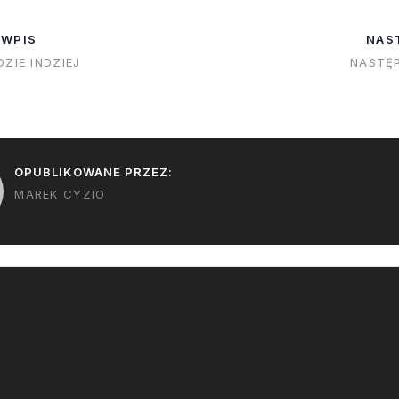
Najprawdopodob
KSC Visitor
pamiętają że pierwotnie
zamknięta zosta
stępnie poleci
cena ta wynosiła w
 WPIS
NAS
część promu i 
w…
okolicach $43M. Obecnie
ZIE INDZIEJ
NASTĘP
gotowości do lo
ceny wynoszą:Enterprise do
NYC - $9.6MDiscovery…
OPUBLIKOWANE PRZEZ:
MAREK CYZIO