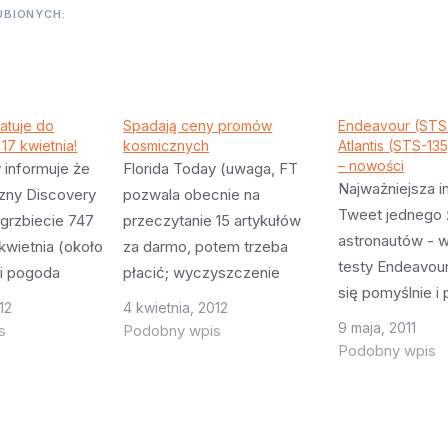
UBIONYCH:
atuje do
Spadają ceny promów
Endeavour (STS
7 kwietnia!
kosmicznych
Atlantis (STS-13
– nowości
 informuje że
Florida Today (uwaga, FT
Najważniejsza i
zny Discovery
pozwala obecnie na
Tweet jednego 
 grzbiecie 747
przeczytanie 15 artykułów
astronautów - w
kwietnia (około
za darmo, potem trzeba
testy Endeavou
eli pogoda
płacić; wyczyszczenie
się pomyślnie i 
i na
ciasteczek pomaga i znowu
12
4 kwietnia, 2012
gotowy do lotu 
o
mamy 15 darmowych)
9 maja, 2011
s
Podobny wpis
drobiazgów). P
Ale jeżeli
informuje że NASA obniżyła
Podobny wpis
NASA pracowali
e bardziej niż
znacząco cenę
weekend, dzień
 to zamiast
dostarczenia promów do
testując ten no
średnio, prom
muzeów. Czytelnicy pewnie