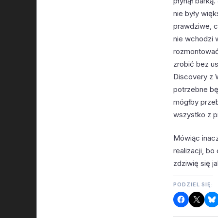
płynął barką
nie były wię
prawdziwe, ce
nie wchodzi 
rozmontować 
zrobić bez u
Discovery z 
potrzebne bę
mógłby przeb
wszystko z pr
Mówiąc inacz
realizacji, b
zdziwię się j
PODZIEL SIĘ: