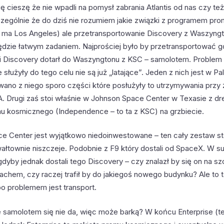
ę cieszę że nie wpadli na pomysł zabrania Atlantis od nas czy te
szczególnie że do dziś nie rozumiem jakie związki z programem pr
ma Los Angeles) ale przetransportowanie Discovery z Waszyng
ędzie łatwym zadaniem. Najprościej było by przetransportować 
i Discovery dotarł do Waszyngtonu z KSC – samolotem. Problem
 służyły do tego celu nie są już „latające”. Jeden z nich jest w P
ano z niego sporo części które posłużyły to utrzymywania przy 
. Drugi zaś stoi właśnie w Johnson Space Center w Texasie z d
u kosmicznego (Independence – to ta z KSC) na grzbiecie.
e Center jest wyjątkowo niedoinwestowane – ten cały zestaw st
wałtownie niszczeje. Podobnie z F9 który dostali od SpaceX. W 
 gdyby jednak dostali tego Discovery – czy znalazł by się on na s
achem, czy raczej trafił by do jakiegoś nowego budynku? Ale to 
bo problemem jest transport.
 samolotem się nie da, więc może barką? W końcu Enterprise (