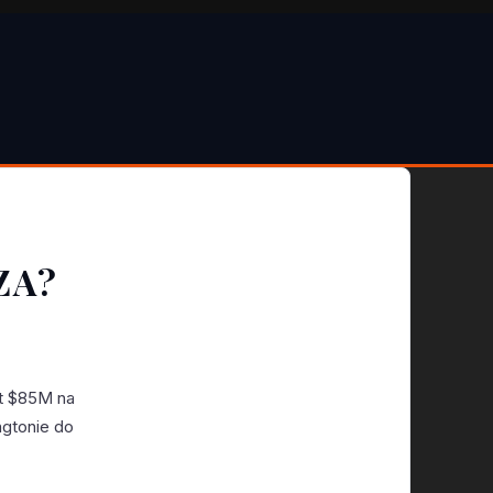
ZA?
st $85M na
gtonie do