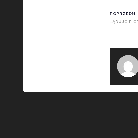
przeleci nad 
Complex a na
POPRZEDNI
na południe 
LĄDUJCIE GD