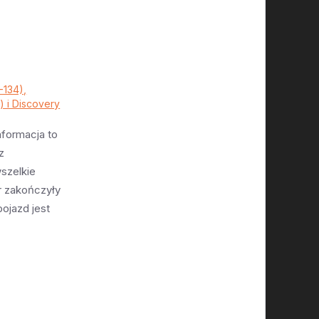
-134),
5) i Discovery
nformacja to
z
szelkie
r zakończyły
pojazd jest
(minus kilka
racownicy
 cały
 i noc
wy LCA.