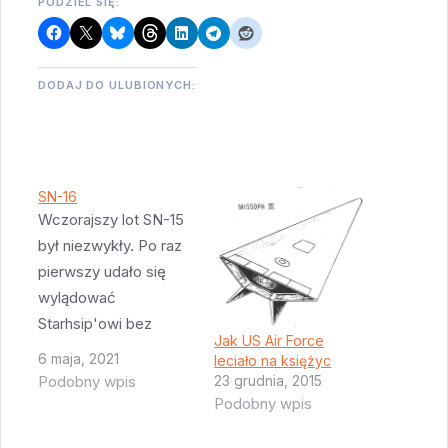
PODZIEL SIĘ:
DODAJ DO ULUBIONYCH:
SN-16
Wczorajszy lot SN-15
był niezwykły. Po raz
pierwszy udało się
wylądować
Starhsip'owi bez
Jak US Air Force
większych
6 maja, 2021
leciało na księżyc
uszkodzeń. Nie
23 grudnia, 2015
Podobny wpis
wiemy nadal co było
Podobny wpis
przyczyną pożaru