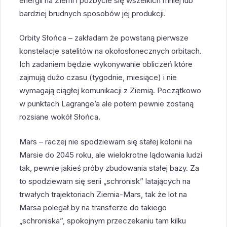
energii na Ziemi i pozbycie się wszelkich mniej lub
bardziej brudnych sposobów jej produkcji.
Orbity Słońca – zakładam że powstaną pierwsze
konstelacje satelitów na okołosłonecznych orbitach.
Ich zadaniem będzie wykonywanie obliczeń które
zajmują dużo czasu (tygodnie, miesiące) i nie
wymagają ciągłej komunikacji z Ziemią. Początkowo
w punktach Lagrange’a ale potem pewnie zostaną
rozsiane wokół Słońca.
Mars – raczej nie spodziewam się stałej kolonii na
Marsie do 2045 roku, ale wielokrotne lądowania ludzi
tak, pewnie jakieś próby zbudowania stałej bazy. Za
to spodziewam się serii „schronisk” latających na
trwałych trajektoriach Ziemia-Mars, tak że lot na
Marsa polegał by na transferze do takiego
„schroniska”, spokojnym przeczekaniu tam kilku