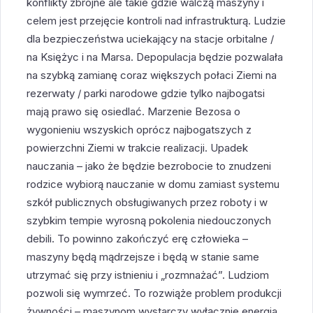
konflikty zbrojne ale takie gdzie walczą maszyny i
celem jest przejęcie kontroli nad infrastrukturą. Ludzie
dla bezpieczeństwa uciekający na stacje orbitalne /
na Księżyc i na Marsa. Depopulacja będzie pozwalała
na szybką zamianę coraz większych połaci Ziemi na
rezerwaty / parki narodowe gdzie tylko najbogatsi
mają prawo się osiedlać. Marzenie Bezosa o
wygonieniu wszyskich oprócz najbogatszych z
powierzchni Ziemi w trakcie realizacji. Upadek
nauczania – jako że będzie bezrobocie to znudzeni
rodzice wybiorą nauczanie w domu zamiast systemu
szkół publicznych obsługiwanych przez roboty i w
szybkim tempie wyrosną pokolenia niedouczonych
debili. To powinno zakończyć erę człowieka –
maszyny będą mądrzejsze i będą w stanie same
utrzymać się przy istnieniu i „rozmnażać”. Ludziom
pozwoli się wymrzeć. To rozwiąże problem produkcji
żywności – maszynom wystarczy wyłącznie energia