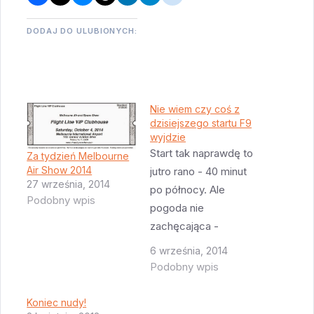
DODAJ DO ULUBIONYCH:
Nie wiem czy coś z
dzisiejszego startu F9
wyjdzie
Start tak naprawdę to
Za tydzień Melbourne
Air Show 2014
jutro rano - 40 minut
27 września, 2014
po północy. Ale
Podobny wpis
pogoda nie
zachęcająca -
przechodzi nad nami
6 września, 2014
jakaś fala tropikalna i
Podobny wpis
leje. Podobno utrudnia
to przygotowania do
Koniec nudy!