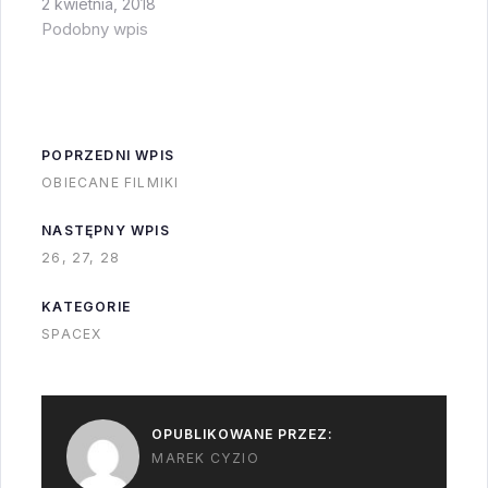
2 kwietnia, 2018
startu, bo jak walą
Podobny wpis
pioruny to ludziom nie
wolno kręcić się po
platformie (są
piorunochrony, ale
nadal nie gwarantują
POPRZEDNI WPIS
100%
OBIECANE FILMIKI
bezpieczeństwa).…
NASTĘPNY WPIS
26, 27, 28
KATEGORIE
SPACEX
OPUBLIKOWANE PRZEZ:
MAREK CYZIO