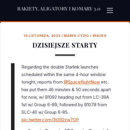
RAKIETY, ALIGATORY I KOMARY 3.0
14 LISTOPADA, 2025
/
MAREK CYZIO
/
SPACEX
DZISIEJSZE STARTY
Regarding the double Starlink launches
scheduled within the same 4-hour window
tonight, reports from
@SpaceflightNow
etc.
has put them 46 minutes & 50 seconds apart
for now, w/ B1092 heading out from LC-39A
1st w/ Group 6-89, followed by B1078 from
SLC-40 w/ Group 6-85.
pic.twitter.com/3t2R2zw7OP