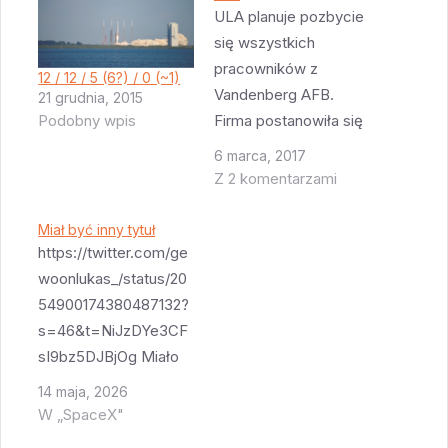
ULA planuje pozbycie
się wszystkich
pracowników z
12 / 12 / 5 (6?) / 0 (~1)
Vandenberg AFB.
21 grudnia, 2015
Firma postanowiła się
Podobny wpis
wzorować na SpaceX
6 marca, 2017
i mieć tylko jeden
Z 2 komentarzami
zespół pracowników
obsługujących starty
Miał być inny tytuł
rakiet. Zespół będzie
https://twitter.com/ge
normalnie w CCAFS i
woonlukas_/status/20
będzie wyjeżdżał na
54900174380487132?
"gościnne występy"
s=46&t=NiJzDYe3CF
do Vandenberg. Starty
sI9bz5DJBjOg Miało
z Vandenberg są
być coś w stylu
14 maja, 2026
niezbyt częste i
„Vulcan znowu
W „SpaceX"
utrzymywanie dużego
gotowy do wybuchu”