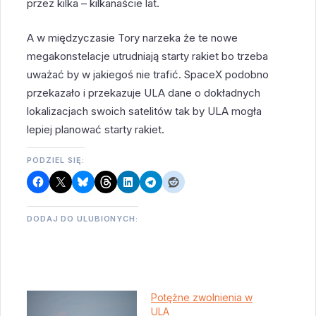
przez kilka – kilkanaście lat.
A w międzyczasie Tory narzeka że te nowe
megakonstelacje utrudniają starty rakiet bo trzeba
uważać by w jakiegoś nie trafić. SpaceX podobno
przekazało i przekazuje ULA dane o dokładnych
lokalizacjach swoich satelitów tak by ULA mogła
lepiej planować starty rakiet.
PODZIEL SIĘ:
DODAJ DO ULUBIONYCH:
Potężne zwolnienia w
ULA