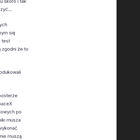
 skoro i tak
arzyć…
zych
bym się
 test
 zgodni że to
rodukowali
oosterze
SpaceX
dkowych po
niki musza
 wykonać
pnie muszą