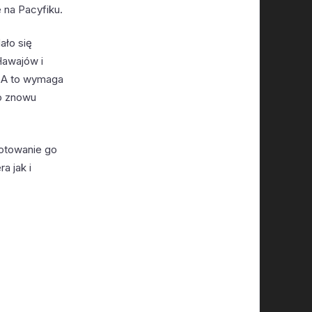
e na Pacyfiku.
ało się
Hawajów i
. A to wymaga
go znowu
gotowanie go
a jak i