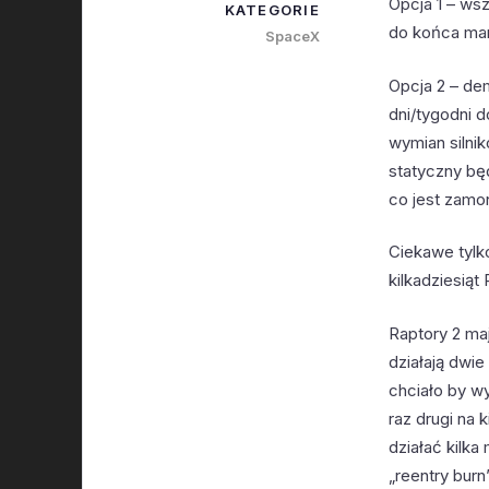
Opcja 1 – ws
KATEGORIE
do końca mar
SpaceX
Opcja 2 – dem
dni/tygodni 
wymian silni
statyczny bę
co jest zamo
Ciekawe tylk
kilkadziesiąt
Raptory 2 ma
działają dwi
chciało by w
raz drugi na 
działać kilk
„reentry bur