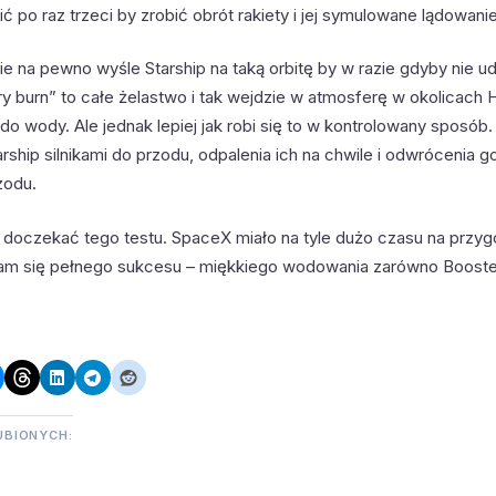
ić po raz trzeci by zrobić obrót rakiety i jej symulowane lądowani
e na pewno wyśle Starship na taką orbitę by w razie gdyby nie ud
ry burn” to całe żelastwo i tak wejdzie w atmosferę w okolicach 
do wody. Ale jednak lepiej jak robi się to w kontrolowany sposób
rship silnikami do przodu, odpalenia ich na chwile i odwrócenia 
zodu.
 doczekać tego testu. SpaceX miało na tyle dużo czasu na przy
m się pełnego sukcesu – miękkiego wodowania zarówno Booster
UBIONYCH: