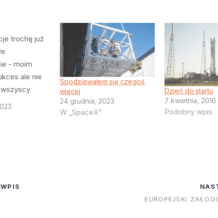
je trochę już
łe
e - moim
ukces ale nie
Spodziewałem się czegoś
ak wszyscy
Dzień do startu
więcej
7 kwietnia, 2016
24 grudnia, 2023
Po pierwsze
2023
Podobny wpis
W „SpaceX"
platformy -
 porządnie jej
odczas startu.
ie trochę
 było tego
rugie utrata 5
 WPIS
NAS
…
EUROPEJSKI ZAŁOG