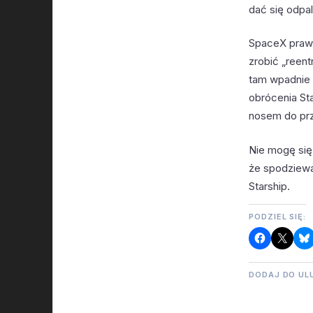
dać się odpal
SpaceX prawi
zrobić „reent
tam wpadnie 
obrócenia Sta
nosem do pr
Nie mogę się
że spodziewa
Starship.
PODZIEL SIĘ:
DODAJ DO UL