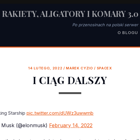
RAKIETY, ALIGATORY I KOMARY 3.0
Po przenosinach na polski serwer
O BLOGU
14 LUTEGO, 2022
/
MAREK CYZIO
/
SPACEX
I CIĄG DALSZY
ing Starship
pic.twitter.com/dUWz3uwwmb
 Musk (@elonmusk)
February 14, 2022