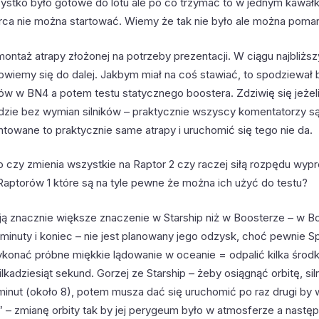
zystko było gotowe do lotu ale po co trzymać to w jednym kawałku
ca nie można startować. Wiemy że tak nie było ale można pom
ontaż atrapy złożonej na potrzeby prezentacji. W ciągu najbliżs
dowiemy się do dalej. Jakbym miał na coś stawiać, to spodziewał 
ków w BN4 a potem testu statycznego boostera. Zdziwię się jeżeli
dzie bez wymian silników – praktycznie wszyscy komentatorzy są
ntowane to praktycznie same atrapy i uruchomić się tego nie da.
o czy zmienia wszystkie na Raptor 2 czy raczej siłą rozpędu wyp
 Raptorów 1 które są na tyle pewne że można ich użyć do testu?
ją znacznie większe znaczenie w Starship niż w Boosterze – w B
e minuty i koniec – nie jest planowany jego odzysk, choć pewnie 
ykonać próbne miękkie lądowanie w oceanie = odpalić kilka śro
kilkadziesiąt sekund. Gorzej ze Starship – żeby osiągnąć orbitę, sil
a minut (około 8), potem musza dać się uruchomić po raz drugi by
n” – zmianę orbity tak by jej perygeum było w atmosferze a nastę