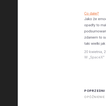
Co dalej?
Jako że emoc
opadły to ma
podsumowani
zdaniem to s
taki wielki j
oczekiwali. 
20 kwietnia, 
uszkodzenia 
W „SpaceX"
widać było że
się dostało p
Naprawa zajm
czasu. Można
uniknąć. Po d
POPRZEDNI
silników - to
OPÓŹNIENIE