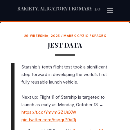
RAKIETY, ALIGATORY I KOMARY 3.0
29 WRZEŚNIA, 2025
/
MAREK CYZIO
/
SPACEX
JEST DATA
Starship’s tenth flight test took a significant
step forward in developing the world’s first
fully reusable launch vehicle.
Next up: Flight 11 of Starship is targeted to
launch as early as Monday, October 13 →
https://t.co/YmvmGZUsXW
pic.twitter.com/bspqrP9aRj