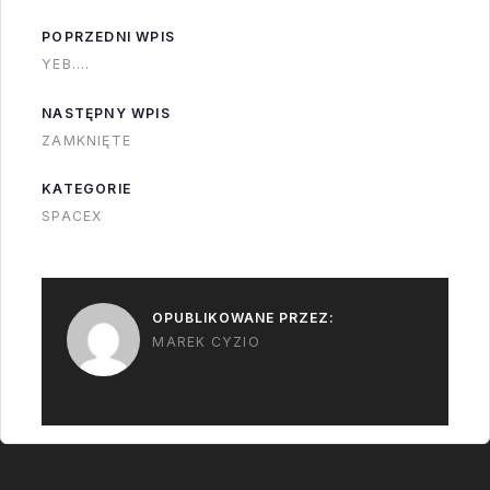
rządem. Mark
POPRZEDNI WPIS
pracował 19 lat w
YEB….
Orbital Sciences
Corporation,
NASTĘPNY WPIS
przeszedł do SpaceX,
ZAMKNIĘTE
ale posiedział tam…
KATEGORIE
SPACEX
OPUBLIKOWANE PRZEZ:
MAREK CYZIO