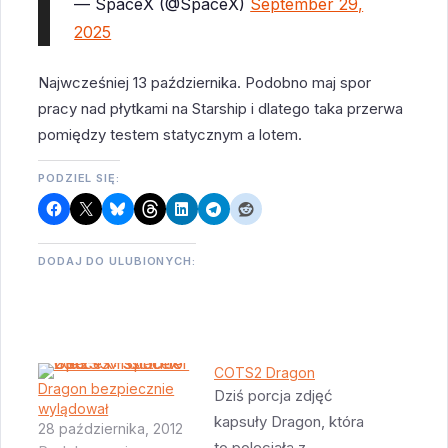
— SpaceX (@SpaceX)
September 29,
2025
Najwcześniej 13 października. Podobno maj spor
pracy nad płytkami na Starship i dlatego taka przerwa
pomiędzy testem statycznym a lotem.
PODZIEL SIĘ:
DODAJ DO ULUBIONYCH:
COTS2 Dragon
Dragon bezpiecznie
Dziś porcja zdjęć
wylądował
kapsuły Dragon, która
28 października, 2012
to poleciała z