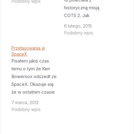
Podobny wpis
historyczną misją
COTS 2. Jak
czytelnicy pewnie
6 lutego, 2015
pamiętają, Falcon 9
Podobny wpis
poleciał w kosmos 22
maja 2012 roku.
Przetasowania w
SpaceX
Dragon przycumował
Pisałem jakiś czas
do ISS 25 maja (mój
temu o tym że Ken
ulubiony astronauta -
Bowersox odszedł ze
Don Petit go złapał za
SpaceX. Okazuje się
pomocą Canadaarm) i
że w ostatnim czasie
pozostał tam do 31
odeszło dwie inne,
maja. Tego…
7 marca, 2012
dość ważne
Podobny wpis
osoby:Mark Bitterman
- był on w SpaceX VP
od spraw kontaktów z