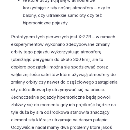
te które utrzymują się w atmosferze
korzystając z siły nośnej atmosfery – czy to
balony, czy ultralekkie samoloty czy też
hipersoniczne pojazdy
Prototypem tych pierwszych jest X-37B – w ramach
eksperymentów wykonano zdecydowane zmiany
orbity tego pojazdu wykorzystując atmosferę
(obniżając perygeum do około 300 km), ale to
dopiero początek i można się spodziewać coraz
większej ilości satelitów które używają atmosfery do
zmiany orbity czy nawet do częściowego zastąpienia
siły odśrodkowej by utrzymywać się na orbicie.
Jednocześnie pojazdy hipersoniczne będą powoli
zbliżały się do momentu gdy ich prędkość będzie na
tyle duża by siła odśrodkowa stanowiła znaczący
element siły która je utrzymuje na danym pułapie.
Oczywiście nadal mamy dwa problemy które jakoś