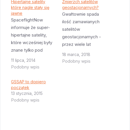
Hipertajne satelity
Zmierzch satelitów
które nagle stały się
geostacjonarnych?
jawne
Gwałtownie spada
SpaceflightNow
ilość zamawianych
informuje że super-
satelitów
hipertajne satelity,
geostacjonarnych -
które wcześniej były
przez wiele lat
znane tylko pod
zamawiano ich
18 marca, 2018
numerkiem NROL-15,
średnio 20 rocznie.
11 lipca, 2014
Podobny wpis
a które zostały
Podobny wpis
Jednak w 2015
odtajnione i teraz
zamówiono tylko
nazywają się GSSAP,
GSSAP to dopiero
szesnaście, w 2016
dotarły do Cape
początek
piętnaście a w
13 stycznia, 2015
Canaveral AFS i są
zeszłym roku tylko
Podobny wpis
właśnie montowane
siedem! W tym roku
na szczycie rakiety
analitycy spodziewają
Delta IV. Rakiety,
się także bardzo
której pierwszy
niewielu zamówień.