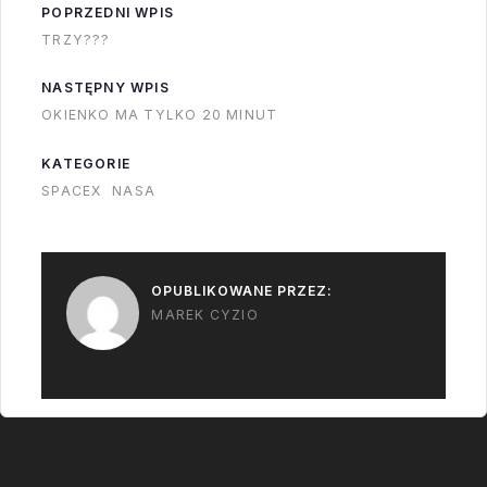
POPRZEDNI WPIS
zdziwił bym się gdyby
TRZY???
w najbliższej czasie
pojawiło się
NASTĘPNY WPIS
oświadczenie ULA że
OKIENKO MA TYLKO 20 MINUT
do Vulcan’a…
KATEGORIE
SPACEX
NASA
OPUBLIKOWANE PRZEZ:
MAREK CYZIO