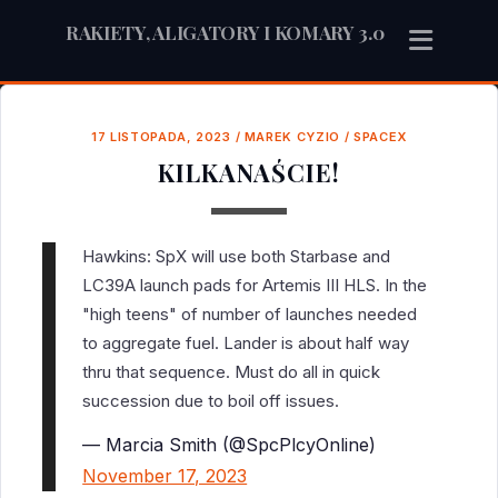
RAKIETY, ALIGATORY I KOMARY 3.0
17 LISTOPADA, 2023
/
MAREK CYZIO
/
SPACEX
KILKANAŚCIE!
Hawkins: SpX will use both Starbase and
LC39A launch pads for Artemis III HLS. In the
"high teens" of number of launches needed
to aggregate fuel. Lander is about half way
thru that sequence. Must do all in quick
succession due to boil off issues.
— Marcia Smith (@SpcPlcyOnline)
November 17, 2023