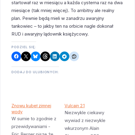
startował raz w miesiącu a każda cysterna raz na dwa
miesiące (tak mniej więcej). To ambitny ale realny
plan. Pewnie będą mieli w zanadrzu awaryjny
tankowiec – to jakby ten na orbicie nagle dokonał
RUD i awaryjny lądownik księżycowy.
PODZIEL SIĘ:
DODAJ DO ULUBIONYCH:
Znowu kubeł zimnej
Vulcain 2.1
wody
Niezwykle ciekawy
W sumie to zgodnie z
wywiad z niezwykle
przewidywaniami -
wkurzonym Alain
Eric Berger pisze że