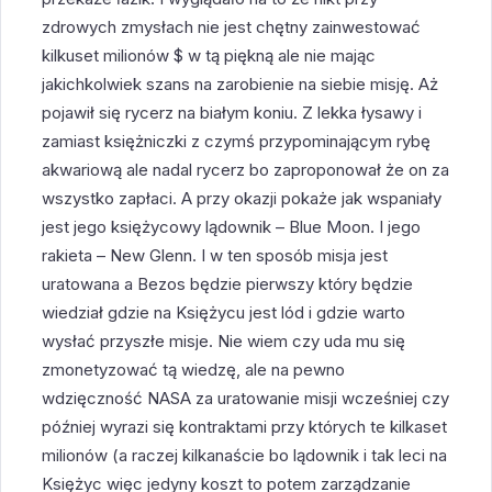
zdrowych zmysłach nie jest chętny zainwestować
kilkuset milionów $ w tą piękną ale nie mając
jakichkolwiek szans na zarobienie na siebie misję. Aż
pojawił się rycerz na białym koniu. Z lekka łysawy i
zamiast księżniczki z czymś przypominającym rybę
akwariową ale nadal rycerz bo zaproponował że on za
wszystko zapłaci. A przy okazji pokaże jak wspaniały
jest jego księżycowy lądownik – Blue Moon. I jego
rakieta – New Glenn. I w ten sposób misja jest
uratowana a Bezos będzie pierwszy który będzie
wiedział gdzie na Księżycu jest lód i gdzie warto
wysłać przyszłe misje. Nie wiem czy uda mu się
zmonetyzować tą wiedzę, ale na pewno
wdzięczność NASA za uratowanie misji wcześniej czy
później wyrazi się kontraktami przy których te kilkaset
milionów (a raczej kilkanaście bo lądownik i tak leci na
Księżyc więc jedyny koszt to potem zarządzanie