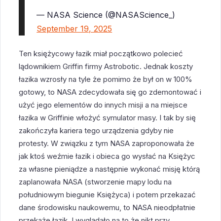
— NASA Science (@NASAScience_)
September 19, 2025
Ten księżycowy łazik miał początkowo polecieć
lądownikiem Griffin firmy Astrobotic. Jednak koszty
łazika wzrosły na tyle że pomimo że był on w 100%
gotowy, to NASA zdecydowała się go zdemontować i
użyć jego elementów do innych misji a na miejsce
łazika w Griffinie włożyć symulator masy. I tak by się
zakończyła kariera tego urządzenia gdyby nie
protesty. W związku z tym NASA zaproponowała że
jak ktoś weźmie łazik i obieca go wysłać na Księżyc
za własne pieniądze a następnie wykonać misję którą
zaplanowała NASA (stworzenie mapy lodu na
południowym biegunie Księżyca) i potem przekazać
dane środowisku naukowemu, to NASA nieodpłatnie
przekaże łazik. I wyglądało na to że nikt przy