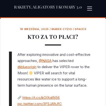
RAKIETY, ALIGATORY I KOMARY 3.0
19 WRZEŚNIA, 2025
/
MAREK CYZIO
/
SPACEX
KTO ZA TO PŁACI?
After exploring innovative and cost-effective
approaches,
@NASA
has selected
@blueorigin
to deliver the VIPER rover to the
Moon!
VIPER will search for vital
resources like water ice to support a long-
term human presence on the lunar surface.
https://t.co/kOIXqlRj56
pic.twitter.com/3FSJA1tJfC