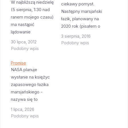
W najbliższą niedzielę
ciekawy pomysł.
(5 sierpnia, 1:30 nad
Następny marsjański
ranem mojego czasu)
łazik, planowany na
ma nastąpić
2020 rok (pisałem o
lądowanie
nim wcześniej), ma
3 sierpnia, 2016
marsjańskiego łazika -
zbierać próbki
30 lipca, 2012
Podobny wpis
Curiosity - zwanego
Podobny wpis
różnych skał w czasie
także MSL (Mars
poruszania się po
Science Laboratory).
Promise
Marsie. Próbki te mają
Startu rakiety niestety
NASA planuje
następnie w jakiś
nie widziałem.
wysłanie na księżyc
sposób wrócić na
Lądowania za to nikt
zapasowego łazika
Ziemię. W jaki jeszcze
nie zobaczy, choć
marsjańskiego -
nie wiadomo.
NASA ustawiła w
nazywa się to
Pierwotnie planowano
odpowiednim
„Promise” i było
że łazik będzie
1 lipca, 2026
położeniu satelitę
zbudowane w celach
trzymał wszystkie
Podobny wpis
Odyssey (nie bez
testów / jako
próbki…