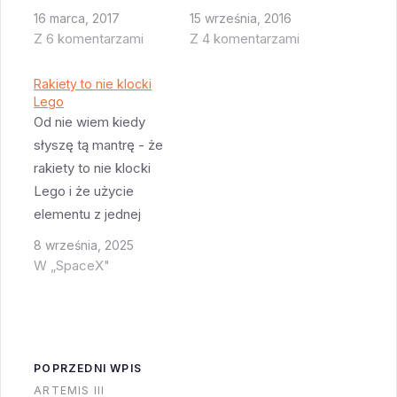
propozycja budżetu
rakiety Ares 1-X i którą
16 marca, 2017
15 września, 2016
dla NASA nie zawiera
teraz pracowicie
Z 6 komentarzami
Z 4 komentarzami
żadnych poważnych
przerabia się na
cięć wydatków.
potrzeby JEDNEGO
Rakiety to nie klocki
Agencja ma dostać 19
Lego
lotu rakiety SLS.
Od nie wiem kiedy
miliardów dolarów co
Historia tej wieży jest
słyszę tą mantrę - że
jest zgodne z
ciekawa - prace nad
rakiety to nie klocki
potrzebami jakie
nią rozpoczęto w
Lego i że użycie
złożyła. Będzie
2008 roku a cała
elementu z jednej
troszkę przetasowań
wieża kosztowała 263
rakiety w drugiej jest
- przede wszystkim z
miliony dolarów.
8 września, 2025
praktycznie
planów NASA
Wieża…
W „SpaceX"
niemożliwe.
oficjalnie wypada
Oczywiście obecny
misja złapania
SLS jest trochę
asteroidy. Misja ta
wyjątkiem - jego drugi
była od dłuższego…
POPRZEDNI WPIS
stopień to ICPS czyli
ARTEMIS III