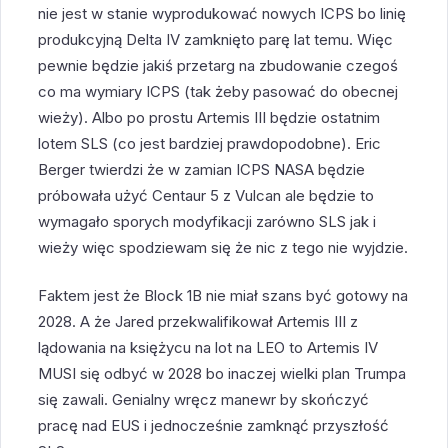
nie jest w stanie wyprodukować nowych ICPS bo linię
produkcyjną Delta IV zamknięto parę lat temu. Więc
pewnie będzie jakiś przetarg na zbudowanie czegoś
co ma wymiary ICPS (tak żeby pasować do obecnej
wieży). Albo po prostu Artemis III będzie ostatnim
lotem SLS (co jest bardziej prawdopodobne). Eric
Berger twierdzi że w zamian ICPS NASA będzie
próbowała użyć Centaur 5 z Vulcan ale będzie to
wymagało sporych modyfikacji zarówno SLS jak i
wieży więc spodziewam się że nic z tego nie wyjdzie.
Faktem jest że Block 1B nie miał szans być gotowy na
2028. A że Jared przekwalifikował Artemis III z
lądowania na księżycu na lot na LEO to Artemis IV
MUSI się odbyć w 2028 bo inaczej wielki plan Trumpa
się zawali. Genialny wręcz manewr by skończyć
pracę nad EUS i jednocześnie zamknąć przyszłość