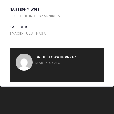
lekko zmodyfikowany
drugi stopień od
NASTĘPNY WPIS
rakiety Delta IV. Ale
BLUE ORIGIN OBSZARNIKIEM
wszyscy wiemy…
KATEGORIE
SPACEX
ULA
NASA
OPUBLIKOWANE PRZEZ:
MAREK CYZIO