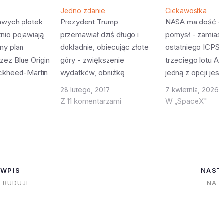
Jedno zdanie
Ciekawostka
awych plotek
Prezydent Trump
NASA ma dość 
tnio pojawiają
przemawiał dziś długo i
pomysł - zamia
lny plan
dokładnie, obiecując złote
ostatniego ICP
zez Blue Origin
góry - zwiększenie
trzeciego lotu A
ckheed-Martin
wydatków, obniżkę
jedną z opcji je
wania NASA
podatków (także dla firm),
misji Artemis III
28 lutego, 2017
7 kwietnia, 2026
ew Glenn /
spłatę długów itp. O
drugiego stopni
Z 11 komentarzami
W „SpaceX"
acznie tańszej
kosmosie też się znalazło:
stanie wysłać O
la SLS.
https://twitter.com/jeff_fous
modułem serwi
BO mniej-lub-
t/status/836774883438768
niską orbitę zie
nsywnie pracuje
128 Niestety tylko jedno
pomocy ICPS. A 
apsułą
zdanie (w luźnym
paru m/s to silni
 WPIS
NAS
 Orion jest
tłumaczeniu) - "odcisk stóp
manewrowe Or
N BUDUJE
NA
gotowy i
Amerykanów na odległych
planetach nie jest
marzeniem którego nie da