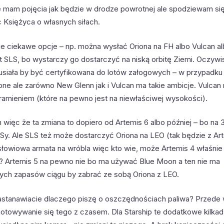
e mam pojęcia jak będzie w drodze powrotnej ale spodziewam się
c Księżyca o własnych siłach.
je ciekawe opcje – np. można wysłać Oriona na FH albo Vulcan 
t SLS, bo wystarczy go dostarczyć na niską orbitę Ziemi. Oczywi
musiała by być certyfikowana do lotów załogowych – w przypadku
e ale zarówno New Glenn jak i Vulcan ma takie ambicje. Vulcan
 ramieniem (które na pewno jest na niewłaściwej wysokości).
ięc że ta zmiana to dopiero od Artemis 6 albo później – bo na 3,
Sy. Ale SLS też może dostarczyć Oriona na LEO (tak będzie z Art
słowiowa armata na wróbla więc kto wie, może Artemis 4 właśnie
? Artemis 5 na pewno nie bo ma używać Blue Moon a ten nie ma
ych zapasów ciągu by zabrać ze sobą Oriona z LEO.
astanawiacie dlaczego piszę o oszczędnościach paliwa? Przede
otowywanie się tego z czasem. Dla Starship te dodatkowe kilkadz