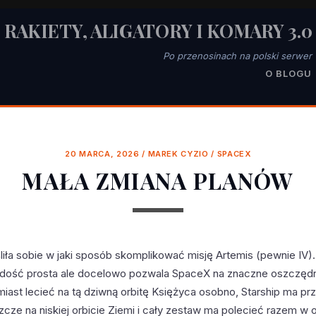
RAKIETY, ALIGATORY I KOMARY 3.0
Po przenosinach na polski serwer
O BLOGU
20 MARCA, 2026
/
MAREK CYZIO
/
SPACEX
MAŁA ZMIANA PLANÓW
ła sobie w jaki sposób skomplikować misję Artemis (pewnie IV).
 dość prosta ale docelowo pozwala SpaceX na znaczne oszczędn
miast lecieć na tą dziwną orbitę Księżyca osobno, Starship ma 
zcze na niskiej orbicie Ziemi i cały zestaw ma polecieć razem w 