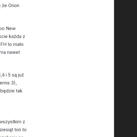
 że Orion
albo New
scie każda z
 FH to mało
 ma nawet
4 i 5 są już
emis 3),
 będzie tak
 wszystkim z
iesiąt ton to