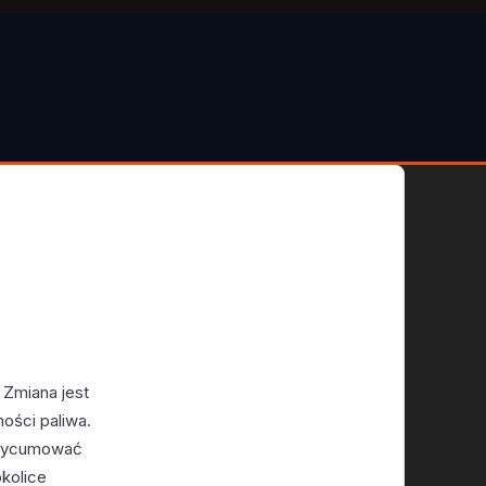
 Zmiana jest
ości paliwa.
przycumować
okolice