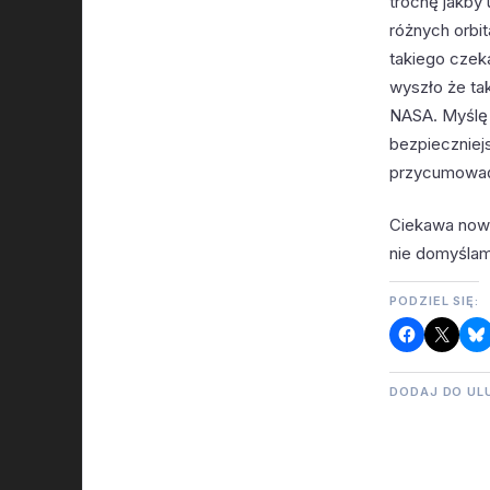
trochę jakby 
różnych orbi
takiego czeka
wyszło że ta
NASA. Myślę 
bezpieczniejs
przycumować 
Ciekawa nowo
nie domyśla
PODZIEL SIĘ:
DODAJ DO UL