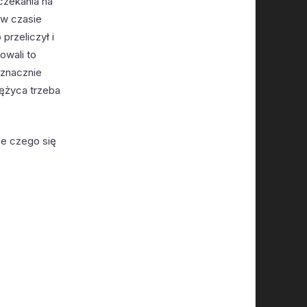
 czekania na
 w czasie
przeliczył i
owali to
 znacznie
iężyca trzeba
ie czego się