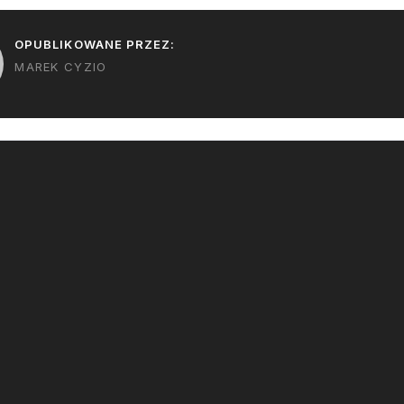
się zrealizować". Ale…
OPUBLIKOWANE PRZEZ:
MAREK CYZIO