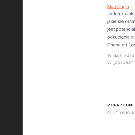
Blue Origin
Jedną z ciek
jakie się osta
jest potencja
odkupienia pr
Oriona od Lo
i zapropono
14 maja, 2025
kombinacji N
W „SpaceX"
Orion jako zn
alternatywy d
Wiadomo że 
bardziej inte
nad własną k
POPRZEDNI
załogową, ale
BLUE ORIGI
praktycznie 
pozwolił by…