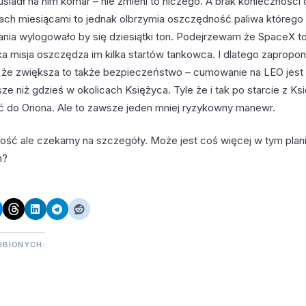
usiadł na nim komar – nie zmieni to niczego. A brak konieczności
tach miesiącami to jednak olbrzymia oszczędność paliwa którego
nia wylogowało by się dziesiątki ton. Podejrzewam że SpaceX to 
ka misja oszczędza im kilka startów tankowca. I dlatego zapropon
że zwiększa to także bezpieczeństwo – cumowanie na LEO jest
ze niż gdzieś w okolicach Księżyca. Tyle że i tak po starcie z Ks
do Oriona. Ale to zawsze jeden mniej ryzykowny manewr.
ść ale czekamy na szczegóły. Może jest coś więcej w tym plan
m?
UBIONYCH: