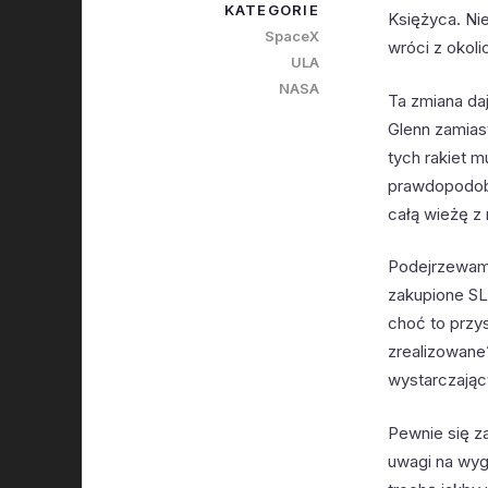
KATEGORIE
Księżyca. Ni
SpaceX
wróci z okoli
ULA
NASA
Ta zmiana da
Glenn zamias
tych rakiet 
prawdopodobn
całą wieżę z
Podejrzewam w
zakupione SL
choć to przy
zrealizowane
wystarczając
Pewnie się z
uwagi na wyg