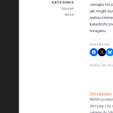
KATEGORIE
Jamajka ma pr
SpaceX
jak mogło by
NASA
jednocześnie
katastroficzn
huraganu.
PODZIEL SIĘ:
DODAJ DO UL
Decyzja jutro
NASA podejmi
decyzję czy
rakietę do V