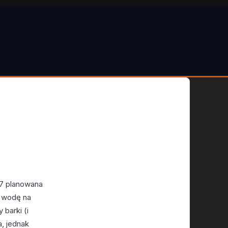
-37 planowana
ć wodę na
barki (i
a, jednak