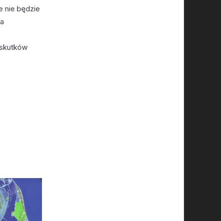
e nie będzie
ia
e skutków