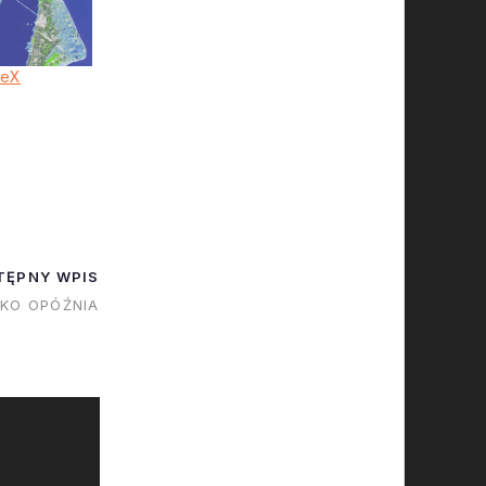
ceX
5
TĘPNY WPIS
KO OPÓŹNIA