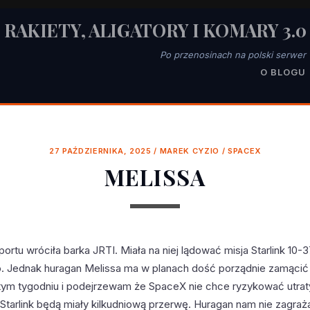
RAKIETY, ALIGATORY I KOMARY 3.0
Po przenosinach na polski serwer
O BLOGU
27 PAŹDZIERNIKA, 2025
/
MAREK CYZIO
/
SPACEX
MELISSA
portu wróciła barka JRTI. Miała na niej lądować misja Starlink 10
o. Jednak huragan Melissa ma w planach dość porządnie zamąci
tym tygodniu i podejrzewam że SpaceX nie chce ryzykować utraty 
ty Starlink będą miały kilkudniową przerwę. Huragan nam nie zagraż