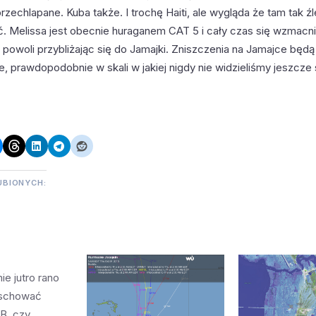
zechlapane. Kuba także. I trochę Haiti, ale wygląda że tam tak źl
ć. Melissa jest obecnie huraganem CAT 5 i cały czas się wzmacn
 powoli przybliżając się do Jamajki. Zniszczenia na Jamajce będą
e, prawdopodobnie w skali w jakiej nigdy nie widzieliśmy jeszcz
UBIONYCH:
e jutro rano
 schować
AB, czy