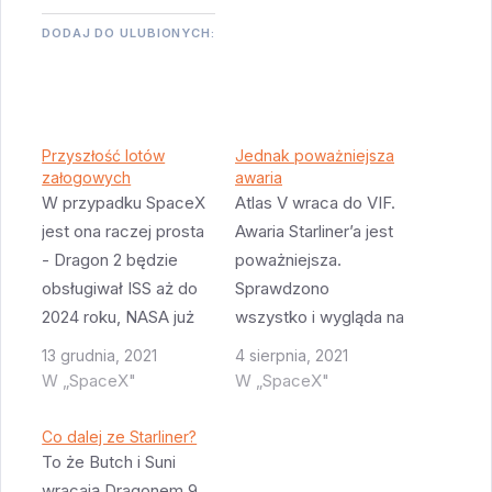
DODAJ DO ULUBIONYCH:
Przyszłość lotów
Jednak poważniejsza
załogowych
awaria
W przypadku SpaceX
Atlas V wraca do VIF.
jest ona raczej prosta
Awaria Starliner’a jest
- Dragon 2 będzie
poważniejsza.
obsługiwał ISS aż do
Sprawdzono
2024 roku, NASA już
wszystko i wygląda na
zakontraktowała te
to że to jakiś zaworek
13 grudnia, 2021
4 sierpnia, 2021
misje. Jednocześnie
wysiadł. Na tyle
W „SpaceX"
W „SpaceX"
Axiom Space planuje
krytyczny że nie da
kilka prywatnych misji
się startować z
Co dalej ze Starliner?
do ISS, pierwsza już w
zepsutym. Wiadomo
To że Butch i Suni
przyszłym roku (21
że w środę nie poleci.
wracają Dragonem 9