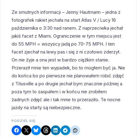
Ze smutnych informacji – Jenny Hautmann – jedna z
fotografek rakiet jechała na start Atlas V / Lucy 16
października o 3:30 nad ranem. Z naprzeciwka jechał
jakiś facet z Miami. Ograniczenie w tym miejscu jest
do 55 MPH = wszyscy jadą po 70-75 MPH. I ten
facet zjechał na lewy pas i się z ni czołowo zderzył.
On nie żyje a ona jest w bardzo ciężkim stanie.
Przeraził mnie ten wypadek, bo to mogłem być ja. Nie
do końca bo po pierwsze nie planowałem robić zdjęć
z Titusville a po drugie jechał bym znacznie później a
poza tym to zaspałem i w końcu nie zrobiłem
żadnych zdjęć ale i tak mnie to przeraziło. Te nocne
jazdy na starty są niebezpieczne.
PODZIEL SIĘ: