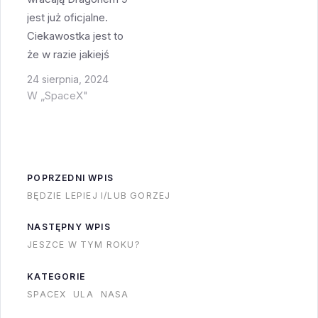
lutego). Po 2024
Nie wiadomo jednak
jest już oficjalne.
można się
kiedy poleci i jak
Ciekawostka jest to
spodziewać że
skomplikowana jest
że w razie jakiejś
SpaceX będzie chciał
naprawa. Niektóre
awarii pomiędzy
24 sierpnia, 2024
raczej używać
zaworki potrafią być…
odleceniem Starlinera
W „SpaceX"
Starship…
a przyleceniem Crew-
9 astronauci lecieli by
na Ziemię bez
skafandrów siedząc w
POPRZEDNI WPIS
kucki na podłodze
BĘDZIE LEPIEJ I/LUB GORZEJ
Dragona Crew-8.
Starliner ma odpiąć się
NASTĘPNY WPIS
od ISS w okolicach 6
JESZCE W TYM ROKU?
września. Crew-9…
KATEGORIE
SPACEX
ULA
NASA