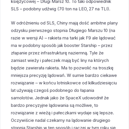
księżycowej – Długi Marsz 10. To taki odpowiednik
SLS – podobny udźwig (70 ton na LEO, 27 na TLI).
W odróżnieniu od SLS, Chiny mają dość ambitne plany
odzysku pierwszego stopnia Długiego Marszu 10 (na
razie w wersji A) – rakieta ma tarki jak F9 ale lądować
ma w podobny sposób jak booster Starship – przez
złapanie przez infrastrukturę naziemną. Tyle że
zamiast wieży i pałeczek mają być liny na których
będzie zawierała rakieta. Ma to pozwolić na troszkę
mniejsza precyzję lądowań. W sumie bardzo ciekawe
rozwiązanie – w końcu lotniskowce od kilkudziesięciu
lat używają czegoś podobnego do łapania
samolotów. Jednak jako że SpaceX udowodnił że
bardzo precyzyjne lądowania są możliwe, to
rozwiązanie z wieżą i pałeczkami wydaje się lepsze.
Oczywiście nadal czekamy na lądowanie drugiego
stopnia Starship w ten sposób i raczej w tym roku się