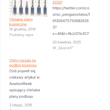
2029?
https://twitter.com/co
smic_penguin/status/1
Chińskie plany
91309475750682629
kosmiczne
3?
14 grudnia, 2014
s=46&t=NiJzDYe3CF
Podobny wpis
sI9bz5DJBjOg To
20 kwietnia, 2025
raczej dość ambitny
W „SpaceX"
plan ale Chiny
podchodzą do niego
Chiny ruszają na
podbój kosmosu
bardzo metodycznie.
Dziś pojawił się
Rakieta Długi Marsz 10
ciekawy artykuł w
jest nadal w budowie
AviationWeek
ale poszczególne jej
opisujący chińskie
elementy są
plany podboju
testowane - np. silnik
kosmosu na rok 2016.
YF-100K jest już
3 lutego, 2016
Najważniejszą