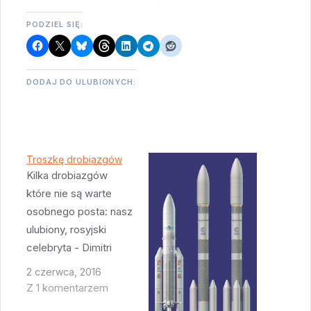
PODZIEL SIĘ:
DODAJ DO ULUBIONYCH:
Troszkę drobiazgów
Kilka drobiazgów
które nie są warte
osobnego posta: nasz
ulubiony, rosyjski
celebryta - Dimitri
Rogozin - powiedział
2 czerwca, 2016
kilka dni temu że
Z 1 komentarzem
rosyjski przemysł