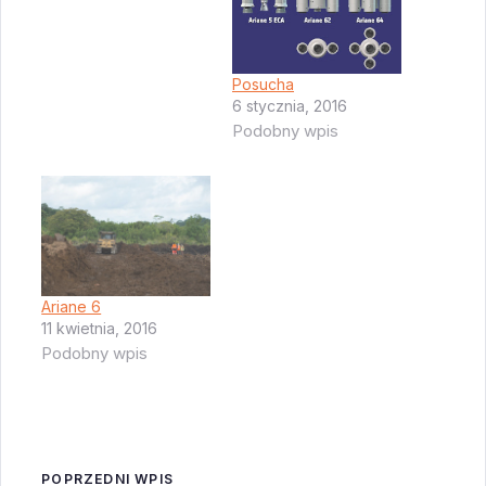
kosmiczny jest bardzo
daleko w tyle w
stosunku do
Posucha
amerykańskiego i nie
6 stycznia, 2016
widać sposobu w jaki
Podobny wpis
dało by się to
zniwelować. A
wczoraj wycofał się
rakiem z…
Ariane 6
11 kwietnia, 2016
Podobny wpis
POPRZEDNI WPIS