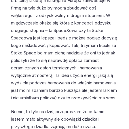
orbitalną rakietę a następnie Europa zainwestuje w
firmę na tyle dużo by mogła zbudować coś
większego i z odzyskiwalnym drugim stopniem. W
międzyczasie okaże się która z koncepcji odzysku
drugiego stopnia – ta SpaceXowa czy ta Stoke
Spaceowa jest lepsza i będzie można podjąć decyzję
kogo naśladować / kopiować. Tak, trzymam kciuki za
Stoke Space bo mam cichą nadzieję że oni to jednak
policzyli i że to się naprawdę opłaca zamiast
ceramicznych osłon termicznych i hamowania
wyłącznie atmosferą. Ta idea użycia energii jaką się
wydziela podczas hamowania do właśnie hamowania
jest moim zdaniem bardzo kusząca ale jestem laikiem
i nie umiałbym policzyć czy to rzeczywiście ma sens.
No nic, to tyle na dziś, przepraszam że ostatnio
jestem mało aktywny ale obowiązki dziadka i
przyszłego dziadka zajmują mi dużo czasu.