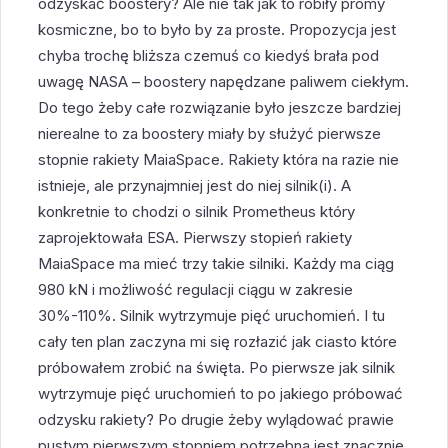
odzyskać boostery? Ale nie tak jak to robiły promy
kosmiczne, bo to było by za proste. Propozycja jest
chyba trochę bliższa czemuś co kiedyś brała pod
uwagę NASA – boostery napędzane paliwem ciekłym.
Do tego żeby całe rozwiązanie było jeszcze bardziej
nierealne to za boostery miały by służyć pierwsze
stopnie rakiety MaiaSpace. Rakiety która na razie nie
istnieje, ale przynajmniej jest do niej silnik(i). A
konkretnie to chodzi o silnik Prometheus który
zaprojektowała ESA. Pierwszy stopień rakiety
MaiaSpace ma mieć trzy takie silniki. Każdy ma ciąg
980 kN i możliwość regulacji ciągu w zakresie
30%-110%. Silnik wytrzymuje pięć uruchomień. I tu
cały ten plan zaczyna mi się rozłazić jak ciasto które
próbowałem zrobić na święta. Po pierwsze jak silnik
wytrzymuje pięć uruchomień to po jakiego próbować
odzysku rakiety? Po drugie żeby wylądować prawie
pustym pierwszym stopniem potrzebna jest znacznie