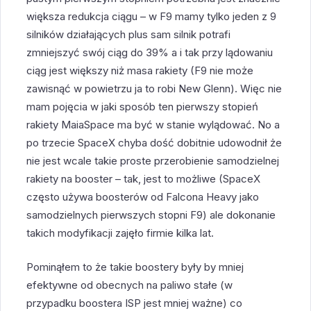
większa redukcja ciągu – w F9 mamy tylko jeden z 9
silników działających plus sam silnik potrafi
zmniejszyć swój ciąg do 39% a i tak przy lądowaniu
ciąg jest większy niż masa rakiety (F9 nie może
zawisnąć w powietrzu ja to robi New Glenn). Więc nie
mam pojęcia w jaki sposób ten pierwszy stopień
rakiety MaiaSpace ma być w stanie wylądować. No a
po trzecie SpaceX chyba dość dobitnie udowodnił że
nie jest wcale takie proste przerobienie samodzielnej
rakiety na booster – tak, jest to możliwe (SpaceX
często używa boosterów od Falcona Heavy jako
samodzielnych pierwszych stopni F9) ale dokonanie
takich modyfikacji zajęło firmie kilka lat.
Pominąłem to że takie boostery były by mniej
efektywne od obecnych na paliwo stałe (w
przypadku boostera ISP jest mniej ważne) co