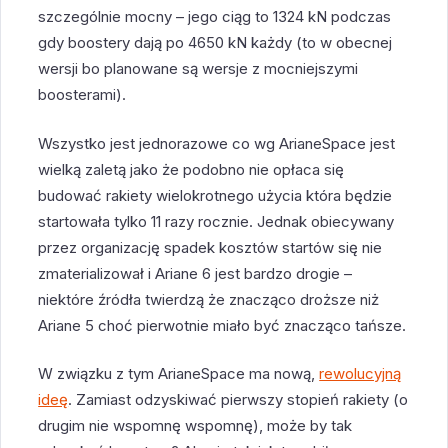
szczególnie mocny – jego ciąg to 1324 kN podczas
gdy boostery dają po 4650 kN każdy (to w obecnej
wersji bo planowane są wersje z mocniejszymi
boosterami).
Wszystko jest jednorazowe co wg ArianeSpace jest
wielką zaletą jako że podobno nie opłaca się
budować rakiety wielokrotnego użycia która będzie
startowała tylko 11 razy rocznie. Jednak obiecywany
przez organizację spadek kosztów startów się nie
zmaterializował i Ariane 6 jest bardzo drogie –
niektóre źródła twierdzą że znacząco droższe niż
Ariane 5 choć pierwotnie miało być znacząco tańsze.
W związku z tym ArianeSpace ma nową,
rewolucyjną
ideę
. Zamiast odzyskiwać pierwszy stopień rakiety (o
drugim nie wspomnę wspomnę), może by tak