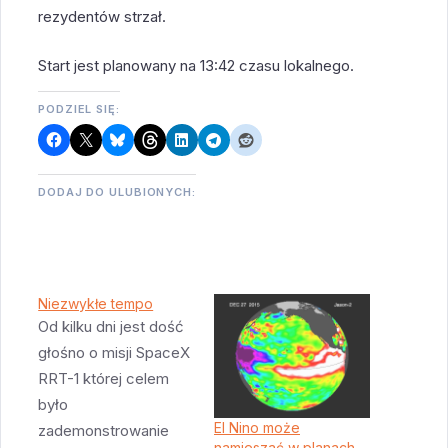
rezydentów strzał.
Start jest planowany na 13:42 czasu lokalnego.
PODZIEL SIĘ:
DODAJ DO ULUBIONYCH:
Niezwykłe tempo
Od kilku dni jest dość
głośno o misji SpaceX
RRT-1 której celem
było
El Nino może
zademonstrowanie
namieszać w planach