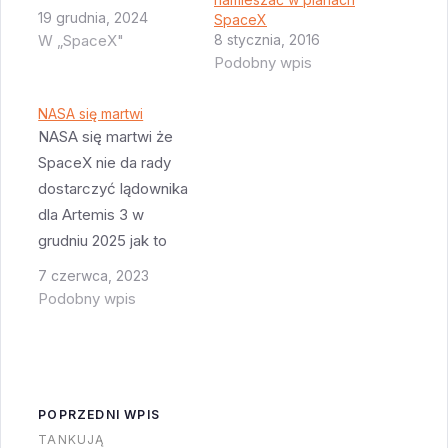
szybkiej odpowiedzi
19 grudnia, 2024
SpaceX
(rapid response) na
W „SpaceX"
8 stycznia, 2016
wypadek gdyby ktoś
Podobny wpis
uszkodził satelitę GPS
(GPS III SV-07).
NASA się martwi
NASA się martwi że
Wojsko wraz z
SpaceX nie da rady
SpaceX
dostarczyć lądownika
przetestowało jak
dla Artemis 3 w
szybko da się
grudniu 2025 jak to
wyciągnąć
jest zapisane w
zapasowego satelitę z
7 czerwca, 2023
kontrakcie. SpaceX
przechowalni,
Podobny wpis
ma w planach bardzo
przygotować go do
wiele lotów testowych
startu a następnie
poprzedzających ten
wystrzelić. I…
lot i zaczyna
POPRZEDNI WPIS
brakować czasu na
TANKUJĄ