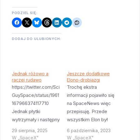
PODZIEL SIĘ:
DODAJ DO ULUBIONYCH:
Jednak różowo a
Jeszcze dodatkowe
raczej rudawo
Elono-drobiazgi
https://twitter.com/Sci
Trochę ekstra
GuySpace/status/1961
informacji pojawiło się
167966374117710
na SpaceNews więc
Jednak płytki
przepisuję. Przede
wytrzymały i następny
wszystkim Elon był
lot Starship już pod
dziwnie
29 sierpnia, 2025
6 października, 2023
koniec października.
pesymistyczny, albo
W „SpaceX"
W „SpaceX"