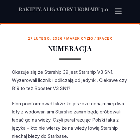
RAKIETY, ALIGATORY I KOMARY 3.0
27 LUTEGO, 2026
/
MAREK CYZIO
/
SPACEX
NUMERACJA
Okazuje się że Starship 39 jest Starship V3 SN1.
Wyzerowali licznik i odliczają od jedynki. Ciekawe czy
B19 to też Booster V3 SN1?
Elon poinformował także że jeszcze conajmniej dwa
loty z wodowaniami Starship zanim będą próbowali
łapać go na wieży. Czyli parafrazując Polski łaka z
języka – kto nie wierzy że na wieży łowią Starship
niechaj bieży do Starbase.