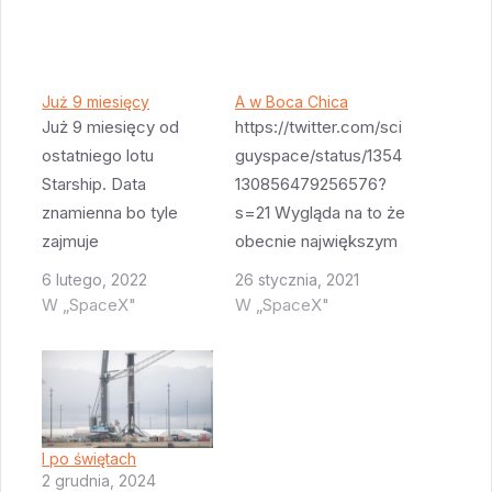
Już 9 miesięcy
A w Boca Chica
Już 9 miesięcy od
https://twitter.com/sci
ostatniego lotu
guyspace/status/1354
Starship. Data
130856479256576?
znamienna bo tyle
s=21 Wygląda na to że
zajmuje
obecnie największym
wyprodukowanie
problemem który
6 lutego, 2022
26 stycznia, 2021
dziecka. Jak pewnie
trzeba pokonać by
W „SpaceX"
W „SpaceX"
pamiętacie Elon
SN-9 mógł się
optymistycznie
wznieść w powietrze
przewidywał że
jest zgoda FAA.
polecą Starship na
SpaceX wydaje się
orbitę jeszcze w
gotowy do lotu jednak
I po świętach
2020. Potem że w
rakieta nadal na ziemi.
2 grudnia, 2024