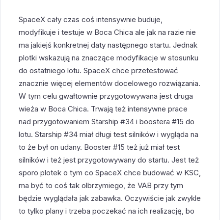
SpaceX cały czas coś intensywnie buduje,
modyfikuje i testuje w Boca Chica ale jak na razie nie
ma jakiejś konkretnej daty następnego startu. Jednak
plotki wskazują na znaczące modyfikacje w stosunku
do ostatniego lotu. SpaceX chce przetestować
znacznie więcej elementów docelowego rozwiązania.
W tym celu gwałtownie przygotowywana jest druga
wieża w Boca Chica. Trwają też intensywne prace
nad przygotowaniem Starship #34 i boostera #15 do
lotu. Starship #34 miał długi test silników i wygląda na
to że był on udany. Booster #15 też już miał test
silników i też jest przygotowywany do startu. Jest też
sporo plotek o tym co SpaceX chce budować w KSC,
ma być to coś tak olbrzymiego, że VAB przy tym
będzie wyglądała jak zabawka. Oczywiście jak zwykle
to tylko plany i trzeba poczekać na ich realizację, bo