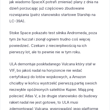
jak wiadomo SpaceX potrafi zmieniać plany z dnia na
dzień porzucając już częściowo zbudowane
rozwiązania (patrz stanowisko startowe Starship na
LC-39A).
Stoke Space pokazało test silnika Andromeda, poza
tym że huczał i zionął ogniem trudno coś więcej
powiedzieć. Czekam z niecierpliwością na ich
pierwszy lot, ale to pewnie nie w tym roku.
ULA demontuje poskładanego Vulcana który stał w
VIF, bo jakoś nadal na horyzoncie nie widać
certyfokacji do lotów wojskowych, a Amazon
chciałby w końcu wystrzelić pierwszą partię swoich
niezwykle opóźnionych satelitów Kupier. Mają pnę
polecieć Atlas V, a że drugie stanowisko do budowy
rakiet nadal nie jest gotowe, to ULA musi
zdemontować Vulcana, wyprowadzić jego platformę