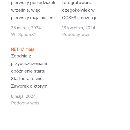
pierwszy poniedziałek
fotografowania
września, więc
czegokolwiek w
pierwszy maja nie jest
CCSFS i można je
jakimś szczególnym
opisać jednym
26 marca, 2024
16 kwietnia, 2024
dniem. Jednak na ten
słowem: "zakaz".
W „SpaceX"
Podobny wpis
dzień zaplanowano
Można jedynie robić
opóźniony o bodajże
zdjęcia jak się jest w
NET 17 maja
7 lat pierwszy,
jednym z
Zgodnie z
załogowy lot Atlas V z
wyznaczonych miejsc
przypuszczeniami
kapsułą Starliner. Start
z ważnym "biletem"
opóźnienie startu
jest zaplanowany na
na oglądanie startu.
Starlinera rośnie.
0:50 nad ranem więc
Ale jednocześnie za
Zaworek o którym
nawet w Polsce
niecałe dwa tygodnie
pisałem trzeba
8 maja, 2024
będzie to jakaś…
coroczny dzień
wymienić i w tym
Podobny wpis
otwarty CCSFS więc
momencie najbliższa
będzie można pewnie
data startu to 17 maja.
zrobić trochę zdjęć…
Jak się trochę