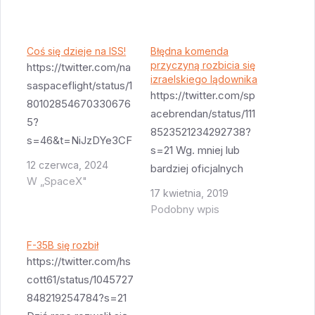
Coś się dzieje na ISS!
Błędna komenda
przyczyną rozbicia się
https://twitter.com/na
izraelskiego lądownika
saspaceflight/status/1
https://twitter.com/sp
80102854670330676
acebrendan/status/111
5?
8523521234292738?
s=46&t=NiJzDYe3CF
s=21 Wg. mniej lub
sI9bz5DJBjOg Trudno
12 czerwca, 2024
bardziej oficjalnych
powiedzieć co się
W „SpaceX"
informacji po tym jak
17 kwietnia, 2019
stało ale wydaje się
pojawił się problem z
Podobny wpis
że cos się stało. Będę
IMU, jedna z osób
aktualizował w miarę
zajmujących się
F-35B się rozbił
pojawiania się info.
lądowaniem wysłała
https://twitter.com/hs
Edycja - okazuje się
do komputera
cott61/status/1045727
że to była jakaś
sterownika komendę
848219254784?s=21
symulacja
która była błędna. To