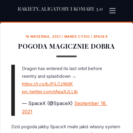
RAKIETY, ALIGATORY I KOMARY 3.0
18 WRZEŚNIA, 2021
/
MAREK CYZIO
/
SPACEX
POGODA MAGICZNIE DOBRA
Dragon has entered its last orbit before
reentry and splashdown →
https://t.co/bJFjLCzWdK
pic.twitter.com/rAeaXJLLIb
— SpaceX (@SpaceX)
September 18,
2021
Dziś pogoda jakby SpaceX miało jakiś własny system