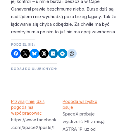
jej kontroli – u mnie burza i deszcz a w Cape
Canaveral prawie bezchmurne niebo. Burze dziś są
nad lądem i nie wychodzą poza brzeg laguny. Tak że
lądowanie się chyba odbędzie. Za chwile ma być
reentry burn a po nim to już nie ma opcji zawrócenia.
PODZIEL SIĘ:
DODAJ DO ULUBIONYCH:
Przynajmniej dziś
Pogoda wszystko
pogoda ma
psuje
współpracować
SpaceX próbuje
https://www.facebook
wystrzelić F9 z misją
.com/SpaceX/posts/1
ASTRA 1P już od