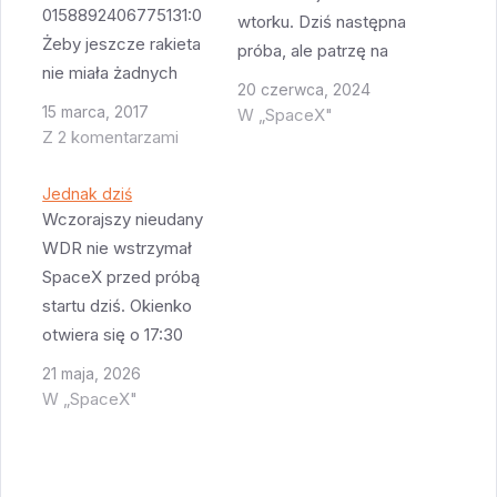
0158892406775131:0
wtorku. Dziś następna
Żeby jeszcze rakieta
próba, ale patrzę na
nie miała żadnych
prognozy i jestem
20 czerwca, 2024
przecieków, platforma
sceptyczny. O ile
15 marca, 2017
W „SpaceX"
się nie zepsuła a na
Z 2 komentarzami
pogoda na Cape
obszarze
Canaveral ma szanse
zabronionym nie
Jednak dziś
być przywita, pogoda
pojawiły się łódki lub
Wczorajszy nieudany
w miejscu gdzie stoi
samoloty i mamy
WDR nie wstrzymał
barka jest
szansę na niezwykle
SpaceX przed próbą
katastrofalna. Nad
widowiskowy start.
startu dziś. Okienko
Bahamami zrobiła się
otwiera się o 17:30
burza tropikalna i jest
CDT i ma 90 minut.
spory wiatr +…
21 maja, 2026
Pogoda w tym
W „SpaceX"
momencie oferuje
55% szans na bycie
wystarczającą na start