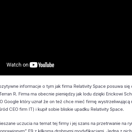
ozytywne informacje o tym jak firma Relativity Space posuwa się
erran R. Firma ma obecnie pieniędzy jak lodu dzięki Erickowi Sch
Google który uznał że on też chce mieć firmę wystrzeliwującą r
ód CEO firm IT) i kupił sobie bliskie upadku Relativity Space.
szane uczucia na temat tej firmy i jej szans na przetrwanie na ry
poprawionym” F9 z kilkoma drobnymi modyfikacjami. Jedną z nich 