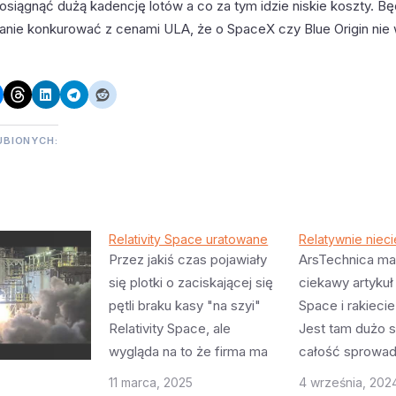
osiągnąć dużą kadencję lotów a co za tym idzie niskie koszty. B
tanie konkurować z cenami ULA, że o SpaceX czy Blue Origin ni
UBIONYCH:
Relativity Space uratowane
Relatywnie niec
Przez jakiś czas pojawiały
ArsTechnica ma
się plotki o zaciskającej się
ciekawy artykuł 
pętli braku kasy "na szyi"
Space i rakiecie
Relativity Space, ale
Jest tam dużo s
wygląda na to że firma ma
całość sprowad
kryzys za sobą i uzyskała
jednego - Terra
11 marca, 2025
4 września, 202
2