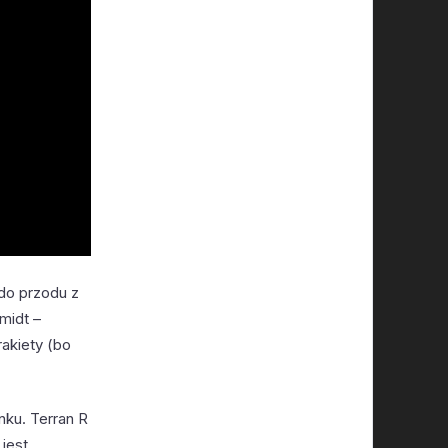
 do przodu z
midt –
akiety (bo
nku. Terran R
jest