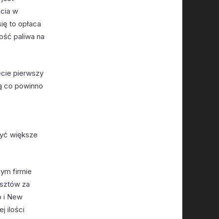
ścia w
się to opłaca
ność paliwa na
ecie pierwszy
ną co powinno
być większe
bym firmie
osztów za
p i New
j ilości