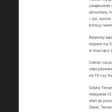
zwiększenie 
atmosferę i h
– tzn, wzrost
krótszy reent
Relativity t
stopień ma 1
w znaczący s
Całość ma poz
zdecydowanie
niż F9 czy V
Gdyby Terran
relatywnie (
start do pozi
Glenn, Terran