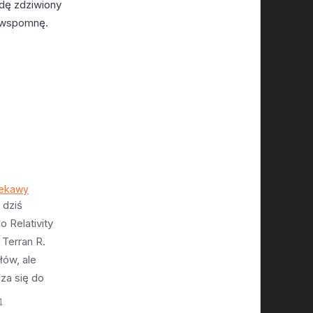
ędę zdziwiony
e wspomnę.
iekawy
 dziś
o Relativity
 Terran R.
łów, ale
za się do
n R jest
4