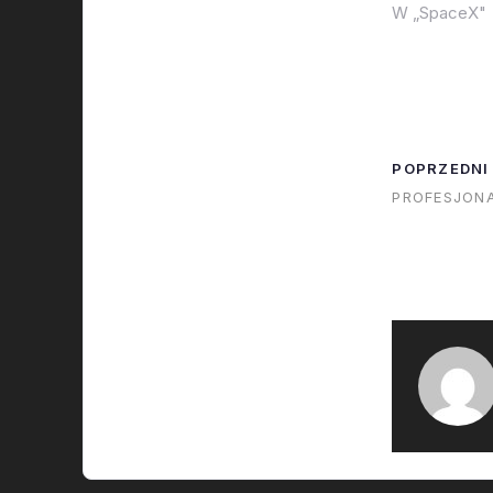
W „SpaceX"
POPRZEDNI
PROFESJONA