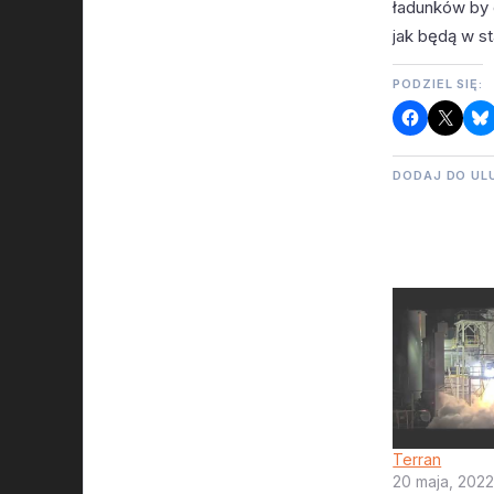
ładunków by 
jak będą w s
PODZIEL SIĘ:
DODAJ DO UL
Terran
20 maja, 202