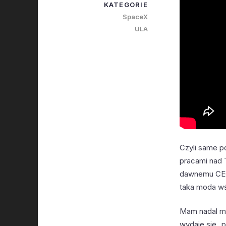
KATEGORIE
SpaceX
ULA
Czyli same p
pracami nad T
dawnemu CEO 
taka moda wśr
Mam nadal mie
wydaje się „