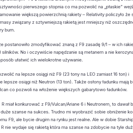
sztywności pierwszego stopnia co ma pozwolić na „płaskie” wej
amowanie większą powierzchnią rakiety – Relativity policzyło że 
 masy związany z sztywniejszą rakietą jest mniejszy niż oszczęd
ry burn.
akże postanowiło zmodyfikować znaną z F9 zasadę 9/1 – w ich raki
3 silników. No i oczywiście napędzanie są metanem a nie kerozy
posób ułatwić ich wielokrotne używanie.
wolić na lepsze osiągi niż F9 (23 tony na LEO zamiast 16 ton) i
 lepsze osiągi niż Neutron (13 ton). Także osłony ładunku mają 
ulcan co pozwoli na włożenie większych gabarytowo ładunków.
 R miał konkurować z F9/Vulcan/Ariane 6 i Neutronem, to dawał 
!) duże szanse na sukces. Trudno mi wyobrazić sobie obniżenie k
omu F9, ale bycie drugim na rynku jest realne. Ale w dobie Starshi
 R nie wydaje się rakietą która ma szanse na zdobycie na tyle duże