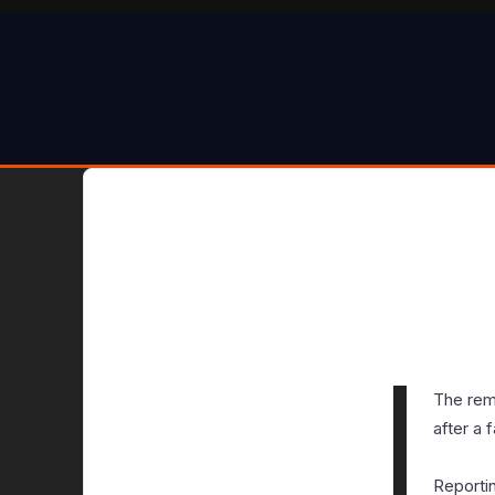
The rema
after a 
Reporti