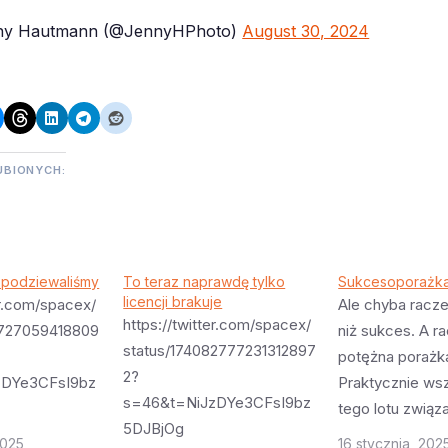
ny Hautmann (@JennyHPhoto)
August 30, 2024
UBIONYCH:
 spodziewaliśmy
To teraz naprawdę tylko
Sukcesoporażk
licencji brakuje
er.com/spacex/
Ale chyba racze
https://twitter.com/spacex/
5727059418809
niż sukces. A ra
status/174082777231312897
potężna porażk
2?
zDYe3CFsI9bz
Praktycznie wsz
s=46&t=NiJzDYe3CFsI9bz
tego lotu związ
5DJBjOg
er.com/csi_starb
drugim stopniem
2025
16 stycznia, 202