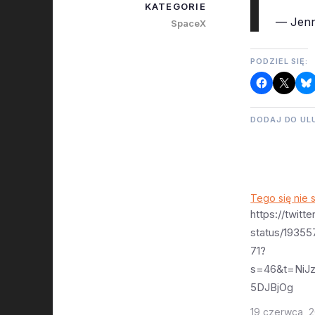
KATEGORIE
— Jen
SpaceX
PODZIEL SIĘ:
DODAJ DO UL
Tego się nie
https://twitt
status/1935
71?
s=46&t=NiJ
5DJBjOg
https://twitt
19 czerwca, 