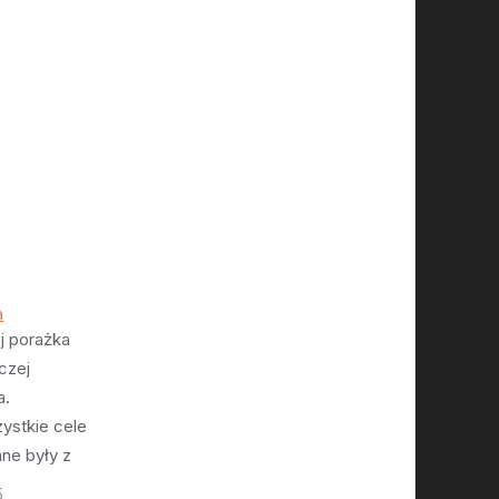
a
j porażka
czej
a.
ystkie cele
ane były z
. Test tej
5