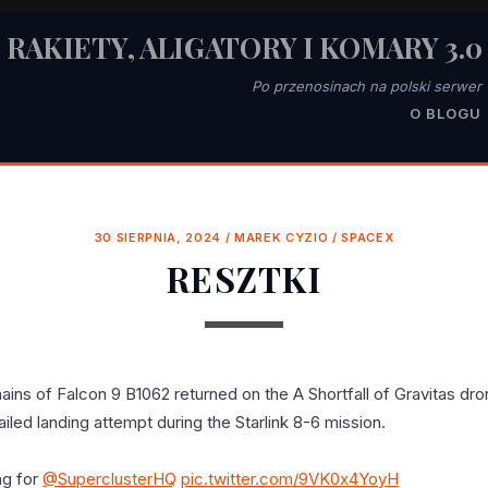
RAKIETY, ALIGATORY I KOMARY 3.0
Po przenosinach na polski serwer
O BLOGU
30 SIERPNIA, 2024
/
MAREK CYZIO
/
SPACEX
RESZTKI
ins of Falcon 9 B1062 returned on the A Shortfall of Gravitas dr
failed landing attempt during the Starlink 8-6 mission.
ng for
@SuperclusterHQ
pic.twitter.com/9VK0x4YoyH